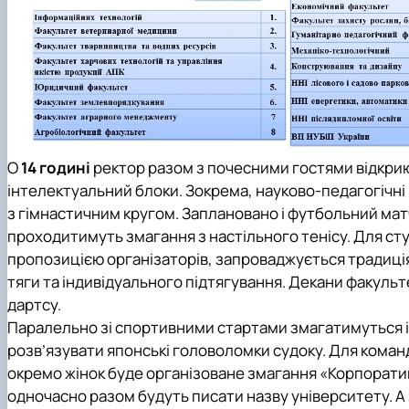
О
14 годині
ректор разом з почесними гостями відкрию
інтелектуальний блоки. Зокрема, науково-педагогічні
з гімнастичним кругом. Заплановано і футбольний матч
проходитимуть змагання з настільного тенісу. Для сту
пропозицією організаторів, запроваджується традиція
тяги та індивідуального підтягування. Декани факульт
дартсу.
Паралельно зі спортивними стартами змагатимуться інт
розв’язувати японські головоломки судоку. Для коман
окремо жінок буде організоване змагання «Корпорати
одночасно разом будуть писати назву університету. А