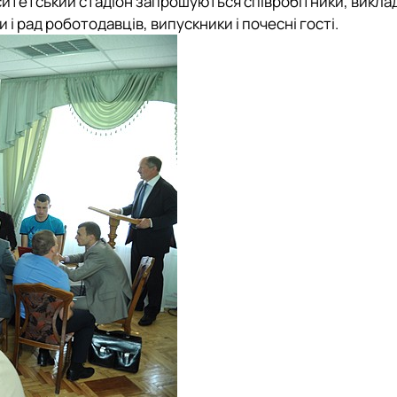
рситетський стадіон запрошуються співробітники, виклад
 і рад роботодавців, випускники і почесні гості.