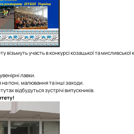
 візьмуть участь в конкурсі козацької та мисливської ку
венірні лавки.
 на поні, малювання та інші заходи.
тутах відбудуться зустрічі випускників.
итету!