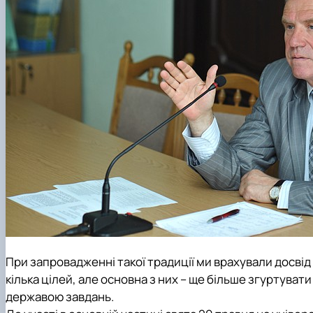
При запровадженні такої традиції ми врахували досвід
кілька цілей, але основна з них – ще більше згуртуват
державою завдань.