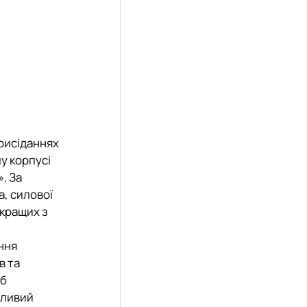
присіданнях
у корпусі
. За
а, силової
 кращих з
ння
в та
іб
тливий