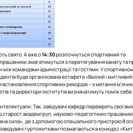
ть свято. А вже о
14-30
розпочнуться спортивний та
 працівники змагатимуться з перетягування канату та 
 між командами адміністрації та гостями. У спортивном
дентів буде організована естафета «Вмілий і кмітливий»
 встановлення спортивних рекордів – з метання м’ячик
етів та директори інститутів визначатимуть поміж себе
електуали. Так, завідувачі кафедр перевірять свої вмі
д старост академгруп, науково-педагогічних працівникі
вна сила», де з допомогою спеціального пристрою 8 ос
 завідувачі гуртожитками позмагаються в конкурсі «Кмі