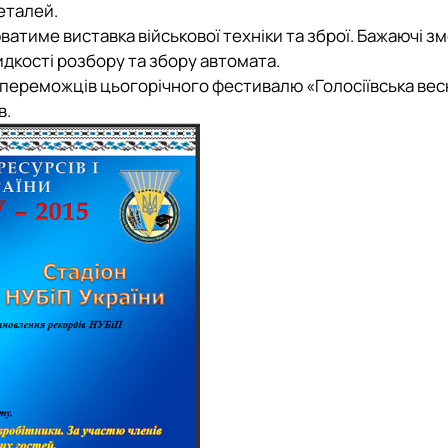
еталей.
юватиме виставка військової техніки та зброї. Бажаючі з
идкості розбору та збору автомата.
 переможців цьогорічного фестивалю «Голосіївська вес
в.