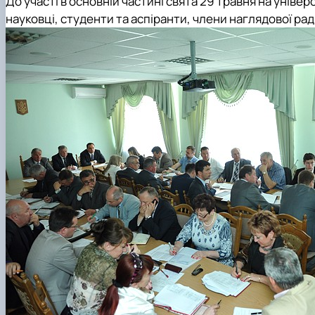
До участі в основній частині свята 29 травня на уніве
науковці, студенти та аспіранти, члени наглядової ради