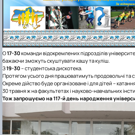
О
17-30
команди відокремлених підрозділів університету
бажаючи зможуть скуштувати кашу та куліш.
З
19-30
– студентська дискотека.
Протягом усього дня працюватимуть продовольчі та су
Окреме дійство буде організоване і для дітей – катання
30 травня ж на факультетах і науково-навчальних інсти
Тож запрошуємо на 117-й день народження універс