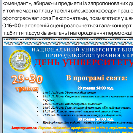
комендант», збираючи предмети із запропонованих д
У той же час на плацу та біля військової кафедри прац
сфотографуватися з її експонатами, позмагатися у шв
О
16-00
на головній сцені розпочнеться гала-концерт
підбиття підсумків змагань і нагородження переможці