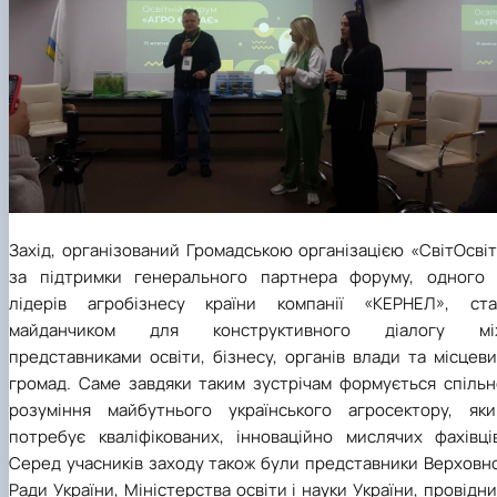
Захід, організований Громадською організацією «СвітОсві
за підтримки генерального партнера форуму, одного 
лідерів агробізнесу країни компанії «КЕРНЕЛ», ста
майданчиком для конструктивного діалогу мі
представниками освіти, бізнесу, органів влади та місцев
громад. Саме завдяки таким зустрічам формується спільн
розуміння майбутнього українського агросектору, яки
потребує кваліфікованих, інноваційно мислячих фахівців
Серед учасників заходу також були представники Верховно
Ради України, Міністерства освіти і науки України, провідн