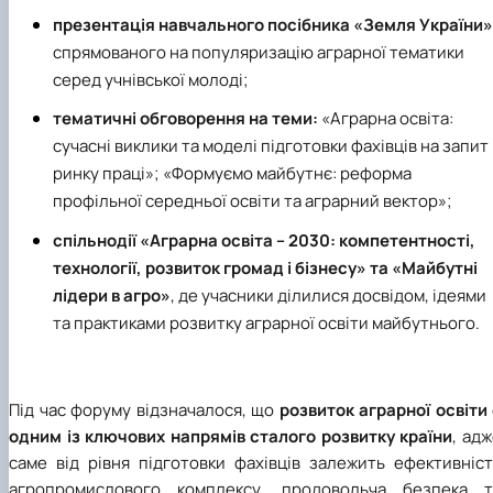
презентація навчального посібника «Земля України»
спрямованого на популяризацію аграрної тематики
серед учнівської молоді;
тематичні обговорення на теми:
«Аграрна освіта:
сучасні виклики та моделі підготовки фахівців на запит
ринку праці»; «Формуємо майбутнє: реформа
профільної середньої освіти та аграрний вектор»;
спільнодії «Аграрна освіта – 2030: компетентності,
технології, розвиток громад і бізнесу» та «Майбутні
лідери в агро»
, де учасники ділилися досвідом, ідеями
та практиками розвитку аграрної освіти майбутнього.
Під час форуму відзначалося, що
розвиток аграрної освіти
одним із ключових напрямів сталого розвитку країни
, ад
саме від рівня підготовки фахівців залежить ефективніст
агропромислового комплексу, продовольча безпека т