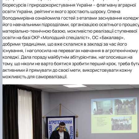
біоресурсів і природокористування України – флагману аграрної
освіти України, рейтинги якого зростають щороку. Олена
Володимирівна ознайомила гостей з етапами заснування коледж
його навчальними підрозділами, організацією освітнього процесу
матеріально-технічною базою, можливістю реалізації ступеневої
освіти на базі ОКР «Молодший спеціаліст», ОС «Бакалавр»,
добрими традиціями, що вже склалися в закладі за час його
існування, і наголосила на перевагах навчання в агротехнічному
коледжі. Дала пораду майбутнім абітурієнтам, наголосивши на
тому, що ніколи не варто боятися зробити перший крок, треба бут
активними й прямувати до своєї мети, використовувати кожну
можливість для самореалізації.