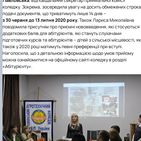
Павловська
, відповідальний секретар приймальної комісії
коледжу. Зокрема, зосередила увагу на досить обмежених строка
подачі документів, що триватимуть лише 14 днів –
з 30 червня до 13 липня 2020 року
.
Також Лариса Миколаївна
повідомила присутнім про приємні нововведення, які стосуються
додаткових балів для абітурієнтів, які стануть слухачами
підготовчих курсів та абітурієнтів – дітей з сільської місцевості, як
також у 2020 році матимуть певні преференції при вступі.
Наголосила, що з детальною інформацією щодо умов прийому
можна ознайомитися на офіційному сайті коледжу в розділі
«Абітурієнту».