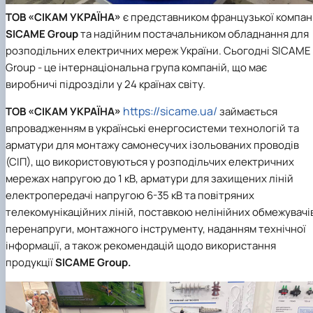
ТОВ «СІКАМ УКРАЇНА»
є представником французької компані
SICAME Group
та надійним постачальником обладнання для
розподільних електричних мереж України. Сьогодні SICAME
Group - це інтернаціональна група компаній, що має
виробничі підрозділи у 24 країнах світу.
https://sicame.ua/
ТОВ «СІКАМ УКРАЇНА»
займається
впровадженням в українські енергосистеми технологій та
арматури для монтажу самонесучих ізольованих проводів
(СІП), що використовуються у розподільчих електричних
мережах напругою до 1 кВ, арматури для захищених ліній
електропередачі напругою 6-35 кВ та повітряних
телекомунікаційних ліній, поставкою нелінійних обмежувачі
перенапруги, монтажного інструменту, наданням технічної
інформації, а також рекомендацій щодо використання
продукції
SICAME Group.