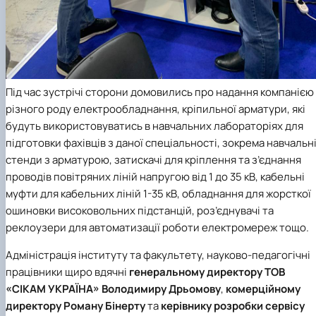
Під час зустрічі сторони домовились про надання компанією
різного роду електрообладнання, кріпильної арматури, які
будуть використовуватись в навчальних лабораторіях для
підготовки фахівців з даної спеціальності, зокрема навчальн
стенди з арматурою, затискачі для кріплення та з’єднання
проводів повітряних ліній напругою від 1 до 35 кВ, кабельні
муфти для кабельних ліній 1-35 кВ, обладнання для жорсткої
ошиновки високовольних підстанцій, роз’єднувачі та
реклоузери для автоматизації роботи електромереж тощо.
Адміністрація інституту та факультету, науково-педагогічні
працівники щиро вдячні
генеральному директору ТОВ
«СІКАМ УКРАЇНА» Володимиру Дрьомову
,
комерційному
директору Роману Бінерту
та
керівнику розробки сервісу