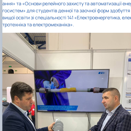
ання» та «Основи релейного захисту та автоматизації ене
госистем» для студентів денної та заочної форм здобуття
вищої освіти зі спеціальності 141 «Електроенергетика, еле
тротехніка та електромеханіка».