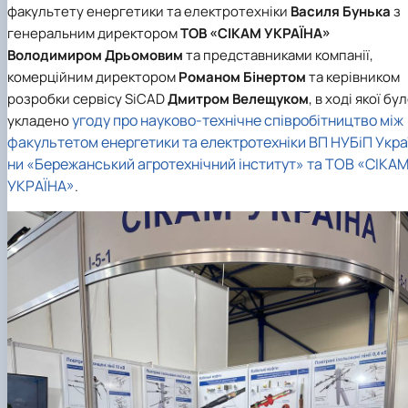
факультету енергетики та електротехніки
Василя Бунька
з
генеральним директором
ТОВ «СІКАМ УКРАЇНА»
Володимиром Дрьомовим
та представниками компанії,
комерційним директором
Романом Бінертом
та керівником
розробки сервісу SiCAD
Дмитром Велещуком
, в ході якої бу
угоду про науково-технічне співробітництво між
укладено
факультетом енергетики та електротехніки ВП НУБіП Укра
ни «Бережанський агротехнічний інститут» та ТОВ «СІКА
УКРАЇНА»
.