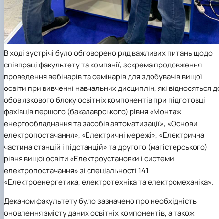
В ході зустрічі було обговорено ряд важливих питань щодо
співпраці факультету та компанії, зокрема продовження
проведення вебінарів та семінарів для здобувачів вищої
освіти при вивченні навчальних дисциплін, які відносяться д
обов’язкового блоку освітніх компонентів при підготовці
фахівців першого (бакалаврського) рівня «Монтаж
енергообладнання та засобів автоматизації», «Основи
електропостачання», «Електричні мережі», «Електрична
частина станцій і підстанцій» та другого (магістерського)
рівня вищої освіти «Електроустановки і системи
електропостачання» зі спеціальності 141
«Електроенергетика, електротехніка та електромеханіка».
Деканом факультету було зазначено про необхідність
оновлення змісту даних освітніх компонентів, а також