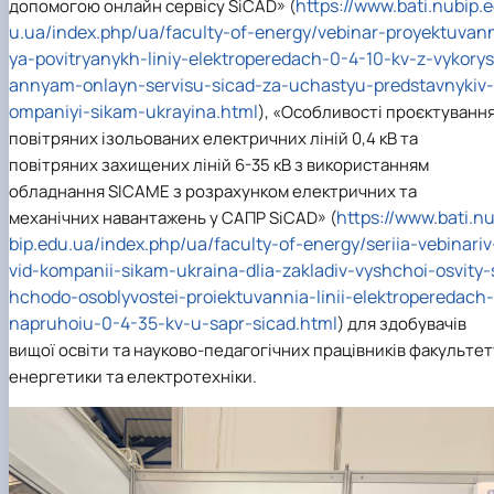
https://www.bati.nubip.
допомогою онлайн сервісу SiCAD» (
u.ua/index.php/ua/faculty-of-energy/vebinar-proyektuvan
ya-povitryanykh-liniy-elektroperedach-0-4-10-kv-z-vykorys
annyam-onlayn-servisu-sicad-za-uchastyu-predstavnykiv-
ompaniyi-sikam-ukrayina.html
), «Особливості проєктуванн
повітряних ізольованих електричних ліній 0,4 кВ та
повітряних захищених ліній 6-35 кВ з використанням
обладнання SICAME з розрахунком електричних та
https://www.bati.n
механічних навантажень у САПР SiCAD» (
bip.edu.ua/index.php/ua/faculty-of-energy/seriia-vebinariv
vid-kompanii-sikam-ukraina-dlia-zakladiv-vyshchoi-osvity-
hchodo-osoblyvostei-proiektuvannia-linii-elektroperedach-
napruhoiu-0-4-35-kv-u-sapr-sicad.html
) для здобувачів
вищої освіти та науково-педагогічних працівників факультет
енергетики та електротехніки.