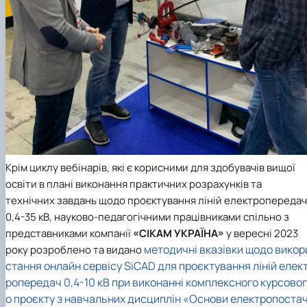
Крім циклу вебінарів, які є корисними для здобувачів вищої
освіти в плані виконання практичних розрахунків та
технічних завдань щодо проєктування ліній електропередач
0,4-35 кВ, науково-педагогічними працівниками спільно з
представниками компанії
«СІКАМ УКРАЇНА»
у вересні 2023
методичні вказівки щодо викор
року розроблено та видано
стання онлайн сервісу SiCAD для проєктування ліній елек
ропередач 0,4-10 кВ при виконанні комплексного курсовог
о проєкту з навчальних дисциплін «Основи електропоста