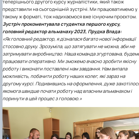
теперішнього другого курсу журналістики, який також
представили на сьогоднішній зустрічі. Ми працюватимемо у
такому ж форматі, тож надихаємося вже існуючим проєктом.
Зустріч прокоментувала студентка першого курсу,
головний редактор альманаху 2023, Прудка Влада:
«Як головний редактор, я дізналася багато нової інформації
стосовно друку. Зрозуміла, що затягувати не можна, аби не
затримувати виробництво. Наша команда згуртована, будем
працювати оперативно. Ми зможемо вчасно зробити якісну
роботу і виконати поставлені нам завдання. Нам випала
можливість, побачити роботу наших колег, які зараз на
другому курсі. Подивившись на оформлення, дуже захотілос
якомога швидше почати роботу над власним альманахом і
поринути в цей процес з головою.»