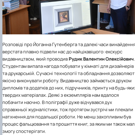
Розповіді про Йоганна Гутенберга та далекі часи винайденн
верстата плавно підвели нас до найцікавішого: екскурс
видавництвом, який проводив
Рудик Валентин Олексійович
.
Студентам випала нагода побувати у кімнаті для дизайнерів
та друкарській. Сучасні технології та обладнання дозволяют
якісно виконувати роботу. Видавництво займається друком
дипломів та додатків до них, підручників, принту на будь-яки
твердих матеріалах. Деякі з екземплярів нам вдалося
побачити наочно. В поліграфії дуже відчувався дух
справжньої журналістики, тож протягом зустрічі ми плекали
натхнення для подальшої роботи. Не менш захопливим був
процес фальцювання та прошиття книг, за яким ми також ма
змогу спостерігати.