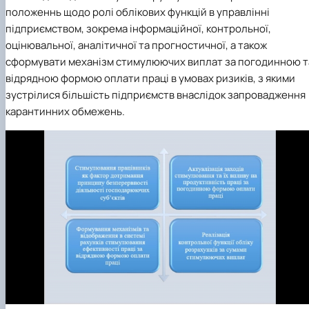
положеннь щодо ролі облікових функцій в управлінні
підприємством, зокрема інформаційної, контрольної,
оцінювальної, аналітичної та прогностичної, а також
сформувати механізм стимулюючих виплат за погодинною т
відрядною формою оплати праці в умовах ризиків, з якими
зустрілися більшість підприємств внаслідок запровадження
карантинних обмежень.