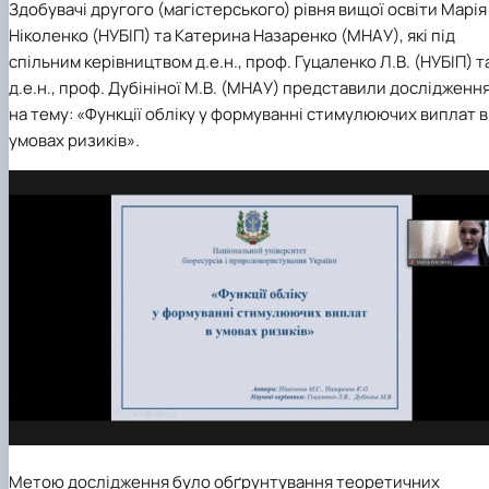
Здобувачі другого (магістерського) рівня вищої освіти Марія
Ніколенко (НУБІП) та Катерина Назаренко (МНАУ), які під
спільним керівництвом д.е.н., проф. Гуцаленко Л.В. (НУБІП) т
д.е.н., проф. Дубініної М.В. (МНАУ) представили дослідженн
на тему: «Функції обліку у формуванні стимулюючих виплат в
умовах ризиків».
Метою дослідження було обґрунтування теоретичних