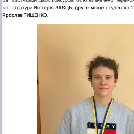
За підсумками двох конкурсів було визначено перемож
магістратури
Вікторія ЗАЄЦЬ
,
друге
місце
студентка 2
Ярослав ТИЩЕНКО
.