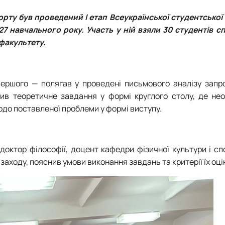
орту був проведений І етап Всеукраїнської студентської 
27 навчального року. Участь у ній взяли 30 студентів с
факультету.
першого — полягав у проведені письмового аналізу запр
ив теоретичне завдання у формі круглого столу, де нео
одо поставленої проблеми у формі виступу.
 доктор філософії, доцент кафедри фізичної культури і с
 заходу, пояснив умови виконання завдань та критерії їх оц