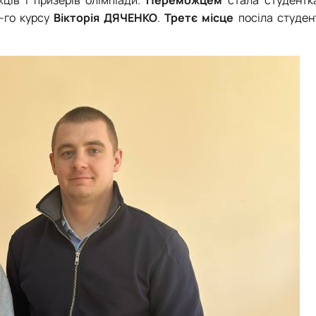
ців і призерів олімпіади.
Переможцем
стала студентка
-го курсу
Вікторія ДЯЧЕНКО
.
Третє місце
посіла
студен