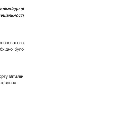
олімпіади зі
пеціальності
опонованого
бхідно було
порту
Віталій
інювання.