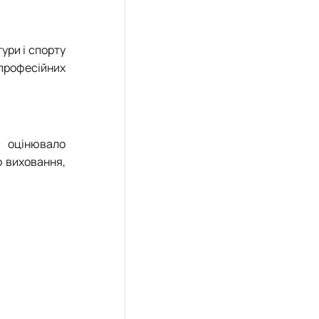
ури і спорту
 професійних
с оцінювало
о виховання,