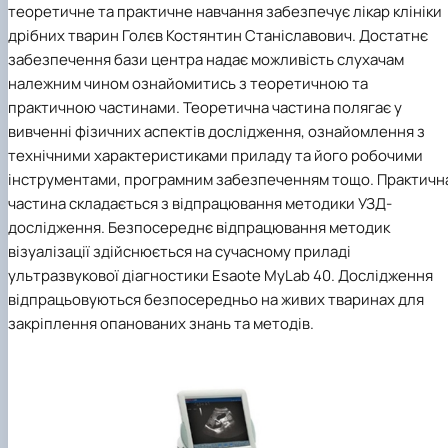
теоретичне та практичне навчання забезпечує лікар клініки
Іноземні мови
Їдальні та буфети
Центр вивчення мов
Психологічна підтримка
Біоетична комісія
Рада молодих вчених
Методичні рекомендації, пам'ятки
ЦКНО «Агропромисловий комплекс, лісове і
Доступ до публічної інформації
Наглядова рада
Історія університету
Працевлаштування
Студентські квитки
Інклюзивне середовище
дрібних тварин Голєв Костянтин Станіславович. Достатнє
Наукові видання
садово-паркове господарство, ветеринарна
Наукові школи
Форми документів
Державні закупівлі
Рада роботодавців
Видатні випускники та працівники
Наука для бізнесу
медицина»
Стартап школа НУБіП України
Патентно-ліцензійна діяльність
Досліднику та автору
Офіційна символіка
Благодійний фонд «Голосіївська ініціатива
Звіт ректора
забезпечення бази центра надає можливість слухачам
Обладнання НУБіП України
Звіт про проведення НТЗ
Каталог наукових послуг
Антикорупційні заходи
2020»
Пам'яті захисників України
належним чином ознайомитись з теоретичною та
Наукові журнали НУБіП України
«SEB-2024»
Гендерна радниця
Почесні доктори і професори НУБіП України
Уповноважена особа з питань запобігання 
практичною частинами. Теоретична частина полягає у
Наукові журнали НУБіП України (English)
«SEB-2025»
Контактна інформація
виявлення корупції
Пресслужба
вивченні фізичних аспектів дослідження, ознайомлення з
Пам'ятка про проведення науково-технічни
Університетський кур'єр
Положення про антикорупційного
технічними характеристиками приладу та його робочими
заходів
уповноваженого НУБіП України
Вибори ректора
інструментами, програмним забезпеченням тощо. Практичн
Порядок планування та організації
Програма розвитку університету «Голосіївсь
Національні нормативно-правові акти
частина складається з відпрацювання методики УЗД-
проведення НТЗ
ініціатива – 2025»
Нормативно-правові акти НУБіП України
Результати науково-технічних заходів
Інформаційні ресурси НАЗК
дослідження. Безпосереднє відпрацювання методик
Монографії
Методичні роз’яснення НАЗК
візуалізації здійснюється на сучасному приладі
Антикорупційні заходи
ультразвукової діагностики Esaote MyLab 40. Дослідження
відпрацьовуються безпосередньо на живих тваринах для
закріплення опанованих знань та методів.