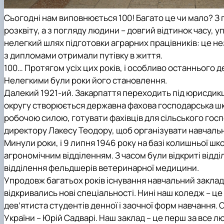
Сьогодні нам виповнюється 100! Багато це чи мало? З п
розквіту, а з погляду людини – довгий відтинок часу, 
нелегкий шлях підготовки аграрних працівників: це незл
з дипломами отримали путівку в життя.
100… Протягом усіх цих років, і особливо останнього
Нелегкими були роки його становлення.
Далекий 1921-ий. Закарпаття переходить під юрисдикц
округу створюється державна фахова господарська шк
робочою силою, готувати фахівців для сільського гос
директору Лакесу Теодору, щоб організувати навчаль
Минули роки, і 9 липня 1946 року на базі колишньої ш
агрономічним відділенням. З часом були відкриті відді
відділення фельдшерів ветеринарної медицини.
Упродовж багатьох років існування навчальний заклад 
відкривались нові спеціальності. Нині наш коледж – ц
дев’ятиста студентів денної і заочної форм навчання
України – Юрій Садварі. Наш заклад – це перш за все л