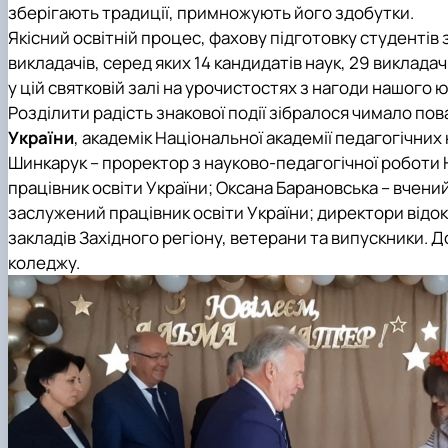
зберігають традиції, примножують його здобутки.
Якісний освітній процес, фахову підготовку студентів 
викладачів, серед яких 14 кандидатів наук, 29 викладач
у цій святковій залі на урочистостях з нагоди нашого 
Розділити радість знакової події зібралося чимало по
України
, академік Національної академії педагогічних
Шинкарук – проректор з науково-педагогічної роботи 
працівник освіти України; Оксана Барановська – вчени
заслужений працівник освіти України; директори відо
закладів Західного регіону, ветерани та випускники. 
коледжу.