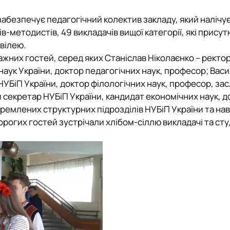
забезпечує педагогічний колектив закладу, який налічує
ів-методистів, 49 викладачів вищої категорії, які присут
ювілею.
важних гостей, серед яких Станіслав Ніколаєнко – ректо
 наук України, доктор педагогічних наук, професор; Вас
НУБіП України, доктор філологічних наук, професор, з
й секретар НУБіП України, кандидат економічних наук, д
кремлених структурних підрозділів НУБіП України та на
Дорогих гостей зустрічали хлібом-сіллю викладачі та ст