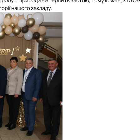
обробут. Природа не терпить застою, тому кожен, хто с
орії нашого закладу.