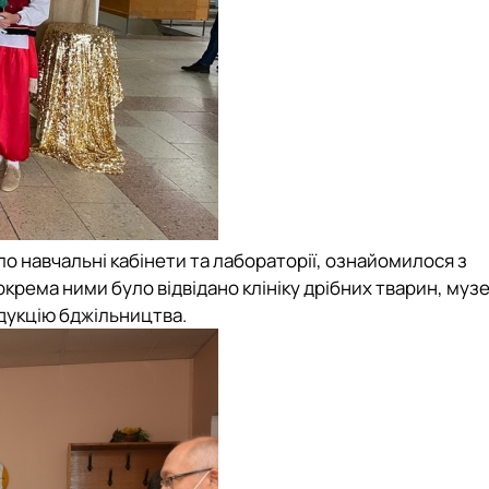
 навчальні кабінети та лабораторії, ознайомилося з
крема ними було відвідано клініку дрібних тварин, музе
дукцію бджільництва.