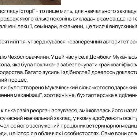
огляду історії – то лише мить, для навчального закладу
упродовж якого кілька поколінь викладачів самовіддано 
ічені лекції, семінари, екзамени, це тисячі випускників
 десятиліття, утверджувався незаперечний авторитет за
ію Чехословаччини. У цей час у селі Домбоки Мукачівс
ола, яка була покликана забезпечувати край кваліфіко
подарства. Багато зусиль і здібностей довелось доклас
ний процес.
коли було створено Мукачівський сільськогосподарський
лення механізації, зоотехнічне, бухгалтерське відділен
кілька разів реорганізовувався, змінювалась його назв
е сучасний навчальний заклад, у якому здобувають освіт
. Очолює його заслужений працівник ветеринарної меди
юди, це історія в обличчях і особистостях. Саме вони ст