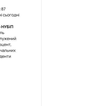
 87
ні сьогодні
р
НУБіП
иль
аслужений
оцент,
вчальних
уденти