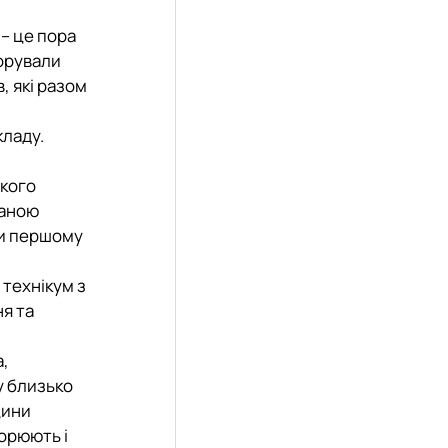
 – це пора
торували
, які разом
кладу.
ького
ваною
ти першому
 технікум з
ня та
а,
у близько
цини
ворюють і