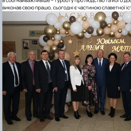
в собі найважливіше – турботу про людство та його д
виконав свою працю, сьогодні є частиною славетної іст