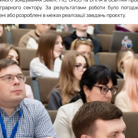
аграрного сектору. За результатами роботи було погодж
ні або розроблені в межах реалізації завдань проєкту.