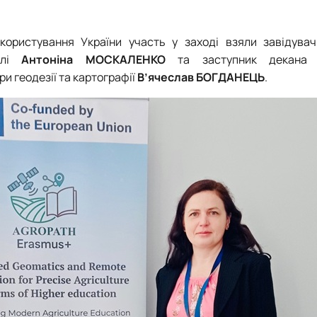
окористування України участь у заході взяли завідува
емлі
Антоніна МОСКАЛЕНКО
та заступник декана ф
и геодезії та картографії
В’ячеслав БОГДАНЕЦЬ
.