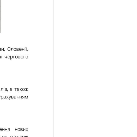
и, Словенії,
ії чергового
ліз, а також
 урахуванням
лення нових
цес, а також