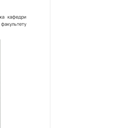
чка кафедри
акультету