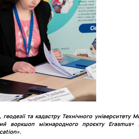
 геодезії та кадастру Технічного університету М
рший воркшоп міжнародного проєкту Erasmus+
ucation».