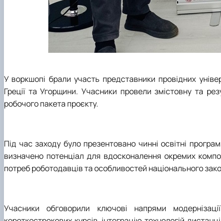
У воркшопі брали участь представники провідних універ
Греції та Угорщини. Учасники провели змістовну та рез
робочого пакета проєкту.
Під час заходу було презентовано чинні освітні програм
визначено потенціал для вдосконалення окремих компоне
потреб роботодавців та особливостей національного зако
Учасники обговорили ключові напрями модернізації
короткострокових курсів, інтеграцію технологій дистанці