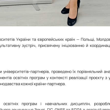
ситетів України та європейських країн — Польщі, Молдов
ультативну зустріч, присвячену ініціюванню й координац
и університетів-партнерів, проведено їх порівняльний ана
нтів освітніх програм у контексті реалізації проєкту з
нодавства кожної країни-партнера.
 освітніх програм і навчальних дисциплін, розроб
йного зондування Землі, ГІС,
GNSS
та БПЛА в освітній про