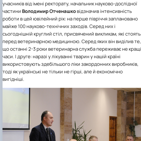
учасників від імені ректорату, начальник
науково-дослідної
частини
Володимир Отченашко
відзначив інтенсивність
роботи в цей ювілейний рік: на перше півріччя заплановано
майже 100 науково-технічних заходів. Серед них і
сьогоднішній круглий стіл, присвячений викликам, які стоять
перед ветеринарною медициною. Серед яких він виділив те,
що останні 2-3 роки ветеринарна служба переживає не кращ
часи. І друге: наразі у лікуванні тварин у нашій країні
використовують здебільшого ліки закордонних виробників,
тоді як українські не тільки не гірші, але й економічно
вигідніші.