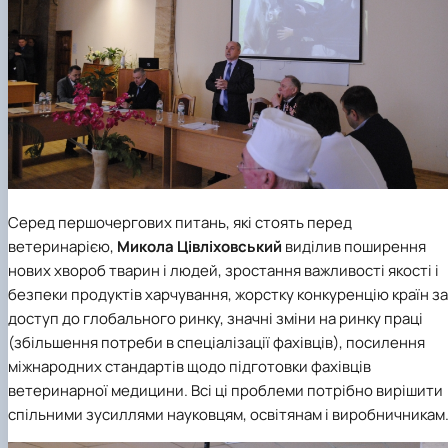
Серед першочергових питань, які стоять перед
ветеринарією,
Микола Цівліховський
виділив поширення
нових хвороб тварин і людей, зростання важливості якості і
безпеки продуктів харчування, жорстку конкуренцію країн за
доступ до глобального ринку, значні зміни на ринку праці
(збільшення потреби в спеціалізації фахівців), посилення
міжнародних стандартів щодо підготовки фахівців
ветеринарної медицини. Всі ці проблеми потрібно вирішити
спільними зусиллями науковцям, освітянам і виробничникам