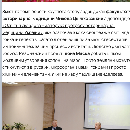
Зміст та темп роботи круглого столу задав декан
факультет
ветеринарної медицини
Микола Цвіліховський
з доповіддю
«Освітня складова – запорука прогресу ветеринарної
медицини України»
, яку розпочав з ключової тези: у світі йде
гонка інтелектів. Багато людей вийшли за межі стереотипів і
ми повинні теж за цим процесом встигати. Людство рветься 
космос. Резонансний проект
Ілона Маска
робить цілком
можливим утворення колонії на Марсі. Тобто земляни можут
стикнутися з вірусами, мікроорганізмами, грибами і просто
хімічними елементами, яких немає у таблиці Менделєєва.