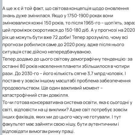
А ще ж є й той факт, що світова концепція щодо оновлення
знань дуже змінилася. Якщо у 1750-1900 роках вони
змінювалися кожні 150 років, то після 1965-го – щоп’ять, зара
цей проміжок скоротився до 150-180 діб. А у прогнозі на 2020
рік це можуть бути вже 72 доби! Тепер зрозуміло, чому всі
прогнози робилися саме до 2020 року, адже після нього
ситуація стає дійсно непередбачуваною.
Тепер додамо до цього світову демографічну тенденцію: за
останні 80 років населення планети збільшилося в чотири
рази. До 2030-го – його кількість сягне 3,7 млрд чоловік. І
постане у зовсім іншому масштабі проблема забезпечення
продовольством. Ще один важливий момент –
катастрофічний стан довкілля.
То чи готова консервативна система освіти, яка є сьогодні у
світі, відповісти на ці виклики? Адже світ потребує зовсім
інших фахівців, яких ми до цього часу не готували. І тут
факультет має зайняти свою нішу, бути аутентичним і
відповідати вимогам ринку праці.