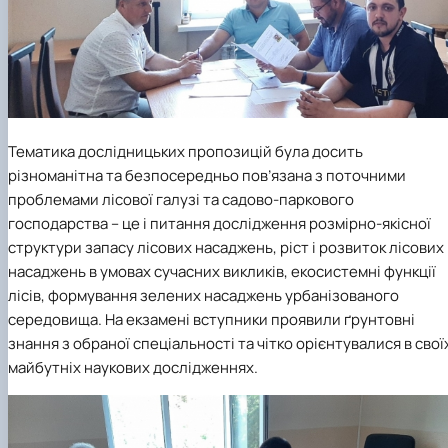
СЕРГА Петро Грирорович (18.06.1999 -
17.04.2024 р.), студент 2-го курсу 2024 рі…
СОЛОВЙОВ Сергій Олександрович
(08.06.1983 - 27.09.2022 р.), випускник 2017
року.
СОРОКА Олександр Григорович (03.07.1986 
03.07.2023 р.), випускник 2019 року.
Тематика дослідницьких пропозицій була досить
СТЕПАНОВ Віталій Анатолійович (09.06.19
різноманітна та безпосередньо пов’язана з поточними
- 20.05.2022 р.), випускник 1999 року.
проблемами лісової галузі та садово-паркового
ТЕРЕЩЕНКО Ростислав Віталійович (14.11.1
господарства – це і питання дослідження розмірно-якісної
- 28.12.2023 р.), студент 2 курсу з…
ТУШАКОВСЬКИЙ Борис Олександрович
структури запасу лісових насаджень, ріст і розвиток лісових
(02.05.1981 - 02.02.2025 р.), випускник 2003 р…
насаджень в умовах сучасних викликів, екосистемні функції
ШЕВЧЕНКО Володимир В’ячеславович
лісів, формування зелених насаджень урбанізованого
(30.06.1965 - 03.2022 р.), випускник 1992 року.
середовища. На екзамені вступники проявили ґрунтовні
ШИНКАРЬОВ Олексій Сергійович (30.03.19
знання з обраної спеціальності та чітко орієнтувалися в свої
- 25.08.2023 р.), випускник 2016 року.
майбутніх наукових дослідженнях.
ЯРЕМА Микола Юрійович (13.12.1973 -
18.12.2022 р.), випускник 1996 року.