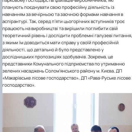
парковому господарстві фахівців-виробничників, які
КОРЕНЬ Володимир Анатолійович (24.10.19
планують поєднувати свою професійну діяльність із
- 08.02.2025 р.), випускник 2013 рок…
навчанням за вечірньою та заочною формами навчання в
ЛАЗЕБНИК Іван Вікторович (25.02.1993 -
аспірантурі. Так, серед п’яти цьогорічних вступників троє
17.09.2023 р.), випускник 2019 року, спі…
працюють на виробництві та вирішили поглибити свій
ЛЕВЧЕНКО Валентин Віталійович (10.11.2003
теоретичний рівень і дослідити проблемні галузеві питання
19.07.2022 р.), студент 1-го курсу …
з якими їм доводиться мати справу у своїй професійній
ЛІЧНИЙ Юрій Русланович (06.05.1996 -
діяльності, що детально й було представлено у
15.12.2024 р.), випускник 2019 року.
МИКУЛІЧ Богдан Олексійович (07.08.1991
дослідницьких пропозиціях здобувачів. Зокрема, це
-12.07.2023 р.), випускник 2013 року.
представники Комунального підприємства по утриманню
МИРОНЕНКО Михайло Вікторович (02.10.19
зелених насаджень Солом’янського району м. Києва, ДП
- 24.05.2024 р.), випускник 1999 року.
«Макарівське лісове господарство», ДП «Рава-Руське лісове
МУЗИЧЕНКО Костянтин Вікторович
господарство».
(18.02.1993 – 13.02.2023 р.), випускник 2021
рок…
ОБЛОМЕЙ Семен Олександрович (13.06.20
- 21.06.2022 р.), студент 3-го курсу 20…
ПАЛІЄНКО Максим Володимирович (14.11.19
- 24.08.2022 р.), випускник 2011 року.
ПЕТРИЧЕНКО Віктор Михайлович (30.11.1985
17.05.2022 р.), випускник 2011 року.