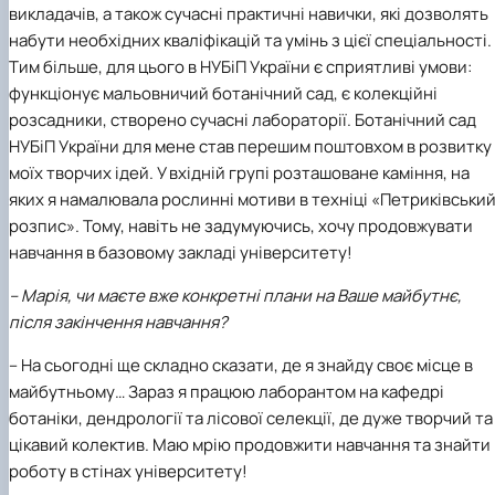
викладачів, а також сучасні практичні навички, які дозволять
набути необхідних кваліфікацій та умінь з цієї спеціальності.
Тим більше, для цього в НУБіП України є сприятливі умови:
функціонує мальовничий ботанічний сад, є колекційні
розсадники, створено сучасні лабораторії. Ботанічний сад
НУБіП України для мене став перешим поштовхом в розвитку
моїх творчих ідей. У вхідній групі розташоване каміння, на
яких я намалювала рослинні мотиви в техніці «Петриківськи
розпис». Тому, навіть не задумуючись, хочу продовжувати
навчання в базовому закладі університету!
– Марія, чи маєте вже конкретні плани на Ваше майбутнє,
після закінчення навчання?
– На сьогодні ще складно сказати, де я знайду своє місце в
майбутньому… Зараз я працюю лаборантом на кафедрі
ботаніки, дендрології та лісової селекції, де дуже творчий та
цікавий колектив. Маю мрію продовжити навчання та знайти
роботу в стінах університету!