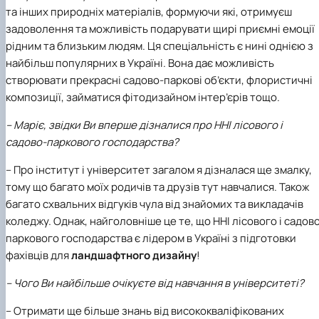
СЕРГА Петро Грирорович (18.06.1999 -
та інших природніх матеріалів, формуючи які, отримуєш
17.04.2024 р.), студент 2-го курсу 2024 рі…
задоволення та можливість подарувати щирі приємні емоції
СОЛОВЙОВ Сергій Олександрович
рідним та близьким людям. Ця спеціальність є нині однією з
(08.06.1983 - 27.09.2022 р.), випускник 2017
найбільш популярних в Україні. Вона дає можливість
року.
створювати прекрасні садово-паркові об’єкти, флористичні
СОРОКА Олександр Григорович (03.07.1986 
композиції, займатися фітодизайном інтер’єрів тощо.
03.07.2023 р.), випускник 2019 року.
СТЕПАНОВ Віталій Анатолійович (09.06.19
– Маріє, звідки Ви вперше дізналися про ННІ лісового і
- 20.05.2022 р.), випускник 1999 року.
садово-паркового господарства?
ТЕРЕЩЕНКО Ростислав Віталійович (14.11.1
- 28.12.2023 р.), студент 2 курсу з…
– Про інститут і університет загалом я дізналася ще змалку,
ТУШАКОВСЬКИЙ Борис Олександрович
тому що багато моїх родичів та друзів тут навчалися. Також
(02.05.1981 - 02.02.2025 р.), випускник 2003 р…
багато схвальних відгуків чула від знайомих та викладачів
ШЕВЧЕНКО Володимир В’ячеславович
(30.06.1965 - 03.2022 р.), випускник 1992 року.
коледжу. Однак, найголовніше це те, що ННІ лісового і садов
ШИНКАРЬОВ Олексій Сергійович (30.03.19
паркового господарства є лідером в Україні з підготовки
- 25.08.2023 р.), випускник 2016 року.
фахівців для
ландшафтного дизайну
!
ЯРЕМА Микола Юрійович (13.12.1973 -
18.12.2022 р.), випускник 1996 року.
– Чого Ви найбільше очікуєте від навчання в університеті?
– Отримати ще більше знань від висококваліфікованих