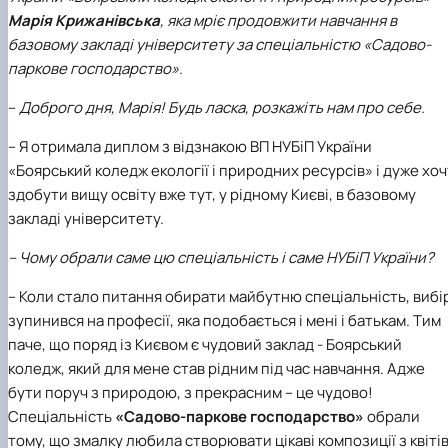
Марія Крижанівська
, яка мріє продовжити навчання в
КОРЕНЬ Володимир Анатолійович (24.10.19
- 08.02.2025 р.), випускник 2013 рок…
базовому закладі університету за спеціальністю «Садово-
ЛАЗЕБНИК Іван Вікторович (25.02.1993 -
паркове господарство».
17.09.2023 р.), випускник 2019 року, спі…
ЛЕВЧЕНКО Валентин Віталійович (10.11.2003
–
Доброго дня, Марія! Будь ласка, розкажіть нам про себе.
19.07.2022 р.), студент 1-го курсу …
– Я отримала диплом з відзнакою ВП НУБіП України
ЛІЧНИЙ Юрій Русланович (06.05.1996 -
15.12.2024 р.), випускник 2019 року.
«Боярський коледж екології і природних ресурсів» і дуже хоч
МИКУЛІЧ Богдан Олексійович (07.08.1991
здобути вищу освіту вже тут, у рідному Києві, в базовому
-12.07.2023 р.), випускник 2013 року.
закладі університету.
МИРОНЕНКО Михайло Вікторович (02.10.19
- 24.05.2024 р.), випускник 1999 року.
– Чому обрали саме цю спеціальність і саме НУБіП України?
МУЗИЧЕНКО Костянтин Вікторович
(18.02.1993 – 13.02.2023 р.), випускник 2021
– Коли стало питання обирати майбутню спеціальність, вибі
рок…
зупинився на професії, яка подобається і мені і батькам. Тим
ОБЛОМЕЙ Семен Олександрович (13.06.20
паче, що поряд із Києвом є чудовий заклад - Боярський
- 21.06.2022 р.), студент 3-го курсу 20…
коледж, який для мене став рідним під час навчання. Адже
ПАЛІЄНКО Максим Володимирович (14.11.19
бути поруч з природою, з прекрасним – це чудово!
- 24.08.2022 р.), випускник 2011 року.
Спеціальність
«Садово-паркове господарство»
обрали
ПЕТРИЧЕНКО Віктор Михайлович (30.11.1985
тому, що змалку любила створювати цікаві композиції з квіті
17.05.2022 р.), випускник 2011 року.