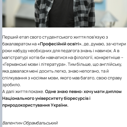
Перший етап свого студентського життя пов’язую з
бакалавратом на
«Професійній освіті»
, де, думаю, за чотири
роки набуду необхідних для педагога знань і навичок. А в
магістратурі хотів би навчатися на філології, конкретніше –
«Германські мови і література». Тим більше, що англійську,
яка давалася мені досить легко, знаю непогано, та й
спілкування з носіями мови, якого мав багато, свою справу
зробило.
А далі життя покаже.
Одне знаю певно: хочу мати диплом
Національного університету біоресурсів і
природокористування України.
Валентин Обрамбальський