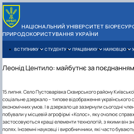
НАЦІОНАЛЬНИЙ УНІВЕРСИТЕТ БІОРЕСУРС
ПРИРОДОКОРИСТУВАННЯ УКРАЇНИ
ВСТУПНИКУ
СТУДЕНТУ
ПРАЦІВНИКУ
НАУКОВЦЮ
Вступ до НУБіП України 2026
Навчання
Освітній процес
Наукова діяльність
Управління і самоврядування
Приймальна комісія
Додаткова освіта
Міжнародна діяльність
Аспіранту / Докторанту
Загальна інформація
Леонід Центило: майбутнє за поєднанням 
Правила прийому
Позанавчальна діяльність
Довідкова інформація
Захисти дисертацій
Офіційні документи
Для осіб з тимчасово окупованих територій
Студентське самоврядування
Профспілкова організація
Законодавче та нормативне забезпечення
Стратегія розвитку на період 2026-2030рр. «ГОЛОСІ
Зимовий вступ
Довідкова інформація
Центр колективного користування науковим обладна
Доступ до публічної інформації
15 липня. Село Пустоварівка Сквирського району Київської 
Підготовчий курс НМТ
Пільги
Біоетична комісія
Державні закупівлі
соціальне дзеркало – типове відображення українського с
Для іноземців / For foreigners
Наукові видання
Офіційна символіка
економічних умов. І в дзеркало це зазирнули сьогодні член
Військова освіта
Наука для бізнесу
Антикорупційні заходи
побували у місцевій агрофірмі «Колос», яку очолює справж
Гендерна радниця
застосовуються кращі елементи технологій, з якими він з
Контактна інформація
полях. Іноземні науковці і виробничники, які часто бувають