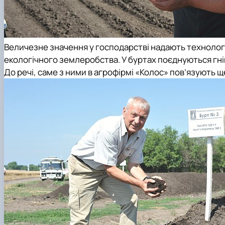
Величезне значення у господарстві надають технолог
екологічного землеробства. У буртах поєднуються гні
До речі, саме з ними в агрофірмі «Колос» пов’язують