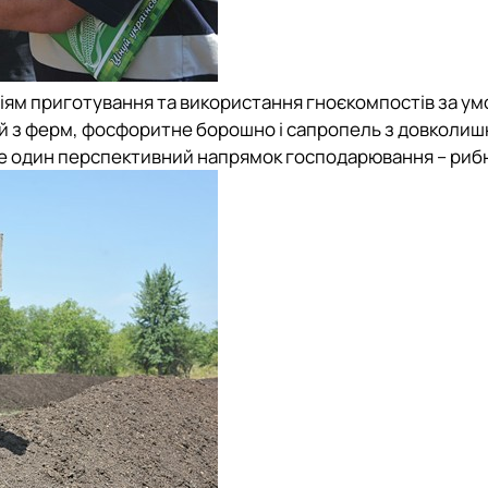
іям приготування та використання гноєкомпостів за ум
й з ферм, фосфоритне борошно і сапропель з довколишн
 ще один перспективний напрямок господарювання – риб