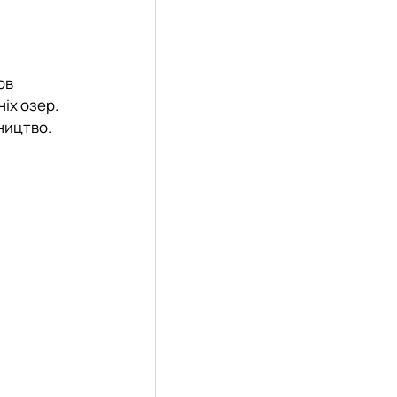
ов
іх озер.
ництво.