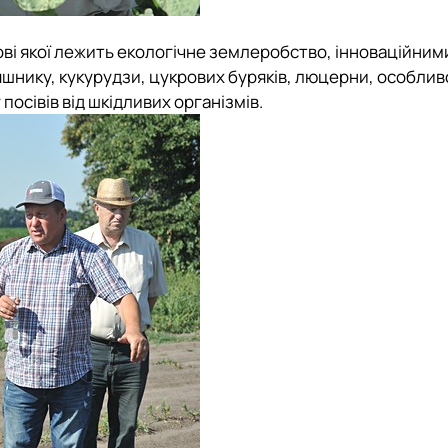
ві якої лежить екологічне землеробство, інноваційним
яшнику, кукурудзи, цукрових буряків, люцерни, особли
посівів від шкідливих організмів.