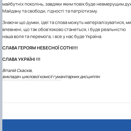
майбутніх поколінь, завдяки яким повік буде невмерущим ду
Майдану та свободи, гідності та патріотизму.
Знаючи що думки, ідеї та слова можуть матеріалізуватися, м
впевнені, що так обов'язково станеться, і буде реальністю
наша воля та перемога, і все у нас буде Україна.
СЛАВА ГЕРОЯМ НЕБЕСНОЇ СОТНІ!!!
СЛАВА УКРАЇНІ !!!
Віталій Скасків,
викладач циклової комісії гуманітарних дисциплін