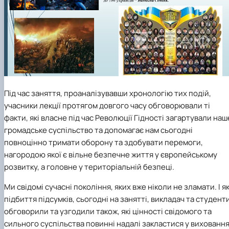
Під час заняття, проаналізувавши хронологію тих подій,
учасники лекції протягом довгого часу обговорювали ті
факти, які власне під час Революції Гідності загартували наш
громадське суспільство та допомагає нам сьогодні
повноцінно тримати оборону та здобувати перемоги,
нагородою якої є вільне безпечне життя у європейському
розвитку, а головне у територіальній безпеці.
Ми свідомі сучасні покоління, яких вже ніколи не зламати. І я
підбиття підсумків, сьогодні на занятті, викладач та студенти
обговорили та узгодили також, які цінності свідомого та
сильного суспільства повинні надалі закластися у вихованн