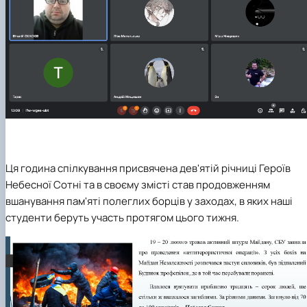
Ця година спілкування присвячена дев'ятій річниці Героїв
Небесної Сотні та в своєму змісті став продовженням
вшанування пам'яті полеглих борців у заходах, в яких наші
студенти беруть участь протягом цього тижня.