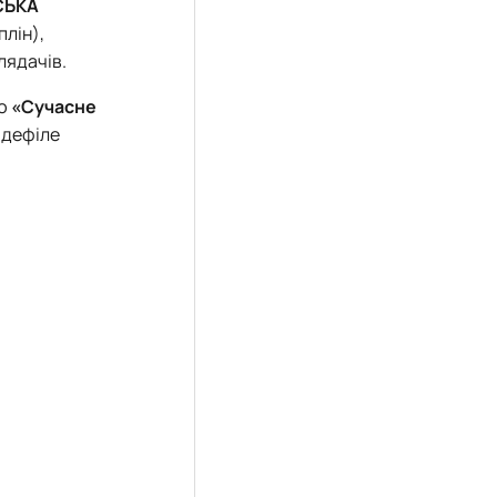
СЬКА
плін),
лядачів.
ю
«Сучасне
, дефіле