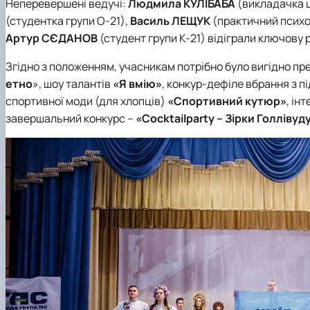
Неперевершені ведучі:
Людмила КУЛІБАБА
(викладачка ц
(студентка групи О-21),
Василь ЛЕЩУК
(практичний психол
Артур СЄДАНОВ
(студент групи К-21) відіграли ключову 
Згідно з положенням, учасникам потрібно було вигідно пре
етно
», шоу талантів
«Я вмію»
, конкур-дефіле вбрання з п
спортивної моди (для хлопців)
«Спортивний кутюр»
, ін
завершальний конкурс –
«Сocktailparty – Зірки Голлівуд