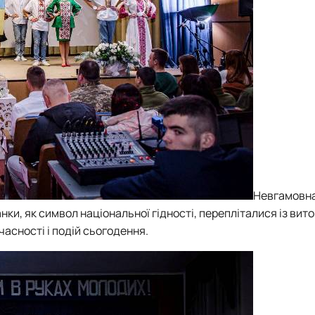
Невгамовна
и, як символ національної гідності, перепліталися із вит
асності і подій сьогодення.