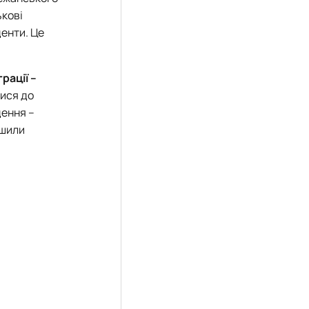
ькові
енти. Це
рації –
лися до
дення –
ішили