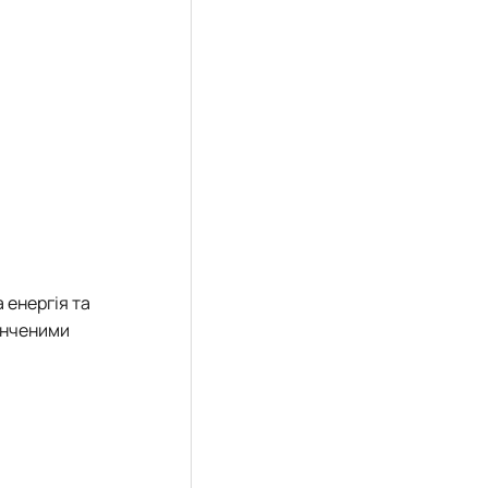
 енергія та
онченими