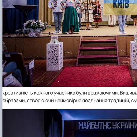
креативність кожного учасника були вражаючими. Вишиванк
образами, створюючи неймовірне поєднання традицій, суч