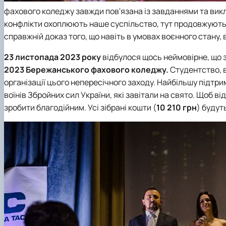
фахового коледжу завжди пов'язана із завданнями та викли
конфлікти охоплюють наше суспільство, тут продовжують 
справжній доказ того, що навіть в умовах воєнного стану, 
23 листопада 2023 року
відбулося щось неймовірне, що 
2023
Б
ережанського фахового коледжу.
Студентство, в
організації цього непересічного заходу. Найбільшу підт
воїнів Збройних сил України, які завітали на свято. Щоб ві
зробити благодійним. Усі зібрані кошти (
10 210 грн
) будут