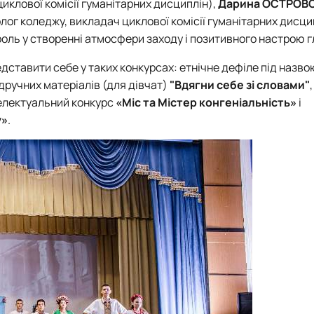
иклової комісії гуманітарних дисциплін),
Дарина ОСТРОВ
ог коледжу, викладач циклової комісії гуманітарних дисци
роль у створенні атмосфери заходу і позитивного настрою г
дставити себе у таких конкурсах: етнічне дефіле під назво
ідручних матеріалів (для дівчат)
"Вдягни себе зі словами"
телектуальний конкурс
«Міс та Містер конгеніальність»
і
у»
.