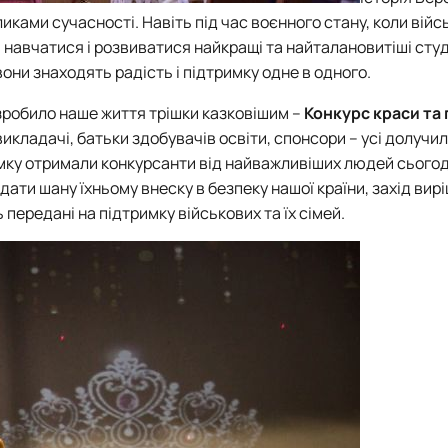
ками сучасності. Навіть під час воєнного стану, коли війс
навчатися і розвиватися найкращі та найталановитіші студ
вони знаходять радість і підтримку одне в одного.
зробило наше життя трішки казковішим –
Конкурс краси та г
икладачі, батьки здобувачів освіти, спонсори – усі долучи
римку отримали конкурсанти від найважливіших людей сього
ддати шану їхньому внеску в безпеку нашої країни, захід вир
ь передані на підтримку військових та їх сімей.