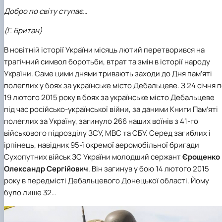
Іноземні мови
Їдальні та буфети
Центр вивчення мов
Психологічна підтримка
Біоетична комісія
Рада молодих вчених
Методичні рекомендації, пам'ятки
ЦКНО «Агропромисловий комплекс, лісове і
Доступ до публічної інформації
Наглядова рада
Історія університету
Добро по світу ступає…
Працевлаштування
Студентські квитки
Інклюзивне середовище
Наукові видання
садово-паркове господарство, ветеринарна
Наукові школи
Форми документів
Державні закупівлі
Рада роботодавців
Видатні випускники та працівники
Наука для бізнесу
медицина»
Стартап школа НУБіП України
Патентно-ліцензійна діяльність
Досліднику та автору
Офіційна символіка
Благодійний фонд «Голосіївська ініціатива
Звіт ректора
(Г. Британ)
Обладнання НУБіП України
Звіт про проведення НТЗ
Каталог наукових послуг
Антикорупційні заходи
2020»
Пам'яті захисників України
Наукові журнали НУБіП України
«SEB-2024»
Гендерна радниця
Почесні доктори і професори НУБіП України
Уповноважена особа з питань запобігання 
В новітній історії України місяць лютий перетворився на
Наукові журнали НУБіП України (English)
«SEB-2025»
Контактна інформація
виявлення корупції
Пресслужба
трагічний символ боротьби, втрат та змін в історії народу
Пам'ятка про проведення науково-технічни
Університетський кур'єр
Положення про антикорупційного
України. Саме цими днями тривають заходи до Дня пам’яті
заходів
уповноваженого НУБіП України
Вибори ректора
полеглих у боях за українське місто Дебальцеве. З 24 січня 
Порядок планування та організації
Програма розвитку університету «Голосіївсь
Національні нормативно-правові акти
19 лютого 2015 року в боях за українське місто Дебальцеве
проведення НТЗ
ініціатива – 2025»
Нормативно-правові акти НУБіП України
під час російсько-української війни, за даними Книги Пам’яті
Результати науково-технічних заходів
Інформаційні ресурси НАЗК
полеглих за Україну, загинуло 266 наших воїнів з 41-го
Монографії
Методичні роз’яснення НАЗК
Антикорупційні заходи
військового підрозділу ЗСУ, МВС та СБУ. Серед загиблих і
ірпінець, навідник 95-ї окремої аеромобільної бригади
Сухопутних військ ЗС України молодший сержант
Єрощенко
Олександр Сергійович
. Він загинув у бою 14 лютого 2015
року в передмісті Дебальцевого Донецької області. Йому
було лише 32…