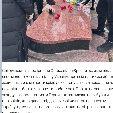
Світлу пам’ять про ірпінця Олександра Єрощенка, який відда
своє молоде життя за вільну Україну, про всіх наших загибли
захисників маємо нести крізь роки, шанувати від покоління д
покоління, бо то є наш святий обов’язок. Про це на звершенн
заходу наголосила і мати Героя, яка закликала не забувати
про воїнів, які віддали і віддають свої життя за незалежну
Україну, адже навіть найменша увага здатна зігріти серце та
розрадити душу.