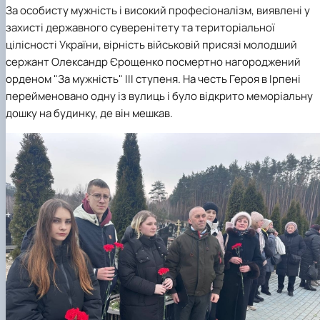
За особисту мужність і високий професіоналізм, виявлені у
захисті державного суверенітету та територіальної
цілісності України, вірність військовій присязі молодший
сержант Олександр Єрощенко посмертно нагороджений
орденом "За мужність" III ступеня. На честь Героя в Ірпені
перейменовано одну із вулиць і було відкрито меморіальну
дошку на будинку, де він мешкав.