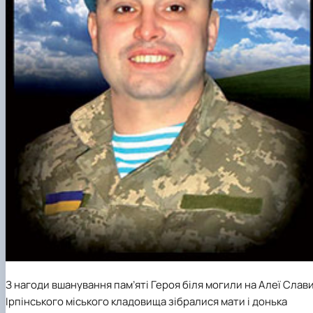
З нагоди вшанування пам’яті Героя біля могили на Алеї Слав
Ірпінського міського кладовища зібралися мати і донька