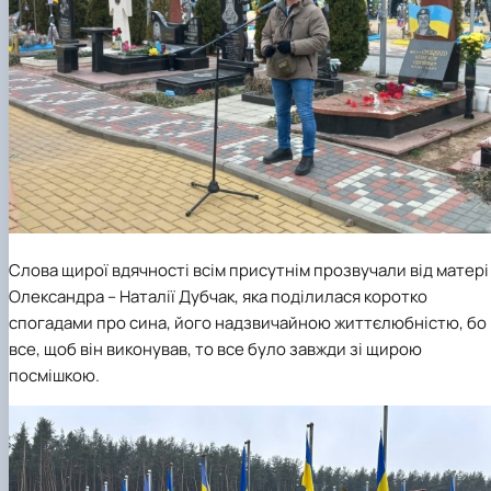
Слова щирої вдячності всім присутнім прозвучали від матері
Олександра – Наталії Дубчак, яка поділилася коротко
спогадами про сина, його надзвичайною життєлюбністю, бо
все, щоб він виконував, то все було завжди зі щирою
посмішкою.