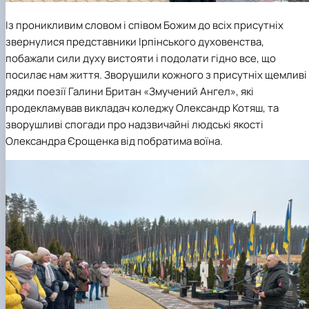
Із проникливим словом і співом Божим до всіх присутніх
звернулися представники Ірпінського духовенства,
побажали сили духу вистояти і подолати гідно все, що
посилає нам життя. Зворушили кожного з присутніх щемливі
рядки поезії Галини Британ «Змучений Ангел», які
продекламував викладач коледжу Олександр Котяш, та
зворушливі спогади про надзвичайні людські якості
Олександра Єрощенка від побратима воїна.