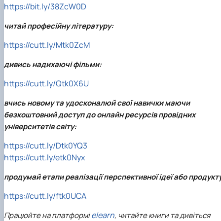
https://bit.ly/38ZcW0D
читай професійну літературу:
https://cutt.ly/Mtk0ZcM
дивись надихаючі фільми:
https://cutt.ly/Qtk0X6U
вчись новому та удосконалюй свої навички маючи
безкоштовний доступ до онлайн ресурсів провідних
університетів світу:
https://cutt.ly/Dtk0YQ3
https://cutt.ly/etk0Nyx
продумай етапи реалізації перспективної ідеї або продукт
https://cutt.ly/ftk0UCA
elearn
Працюйте на платформі
, читайте книги та дивіться