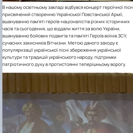
В нашому освітньому закладі відбувся концерт героїчної пісні
присвячений створенню Української Повстанської Армії,
вшануванню пам’яті героїв-націоналістів різних історичних
часів та сьогодення, що віддали життя за волю України,
вшануванню бойових подвигів та пам’яті Героїв воїнів ЗСУ,
сучасних захисників Вітчизни. Метою даного заходу є
популяризації української пісні збереження української
культури та традицій українського народу, підтримки
патріотичного духу в протистоянні теперішньому ворогу.