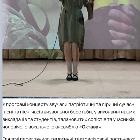
У програмі концерту звучали патріотичні та ліричні сучасні
пісні та пісні часів визвольної боротьби, у виконанні наших
викладачів та студентів, талановитих солістів та учасників
чоловічого вокального ансамблю
«Октава»
.
Глядачі переглянули тематичні театралізовані постановки