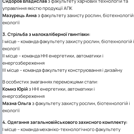
Сидоров Владислав
з факультету харчових технологій та
управління якістю продукції АПК
Мазурець Анна
з факультету захисту рослин, біотехнологій 
екології
3. Стрільба з малокаліберної гвинтівки:
І місце – команда факультету захисту рослин, біотехнологій 
екології
ІІ місце – команда ННІ енергетики, автоматики і
енергозбереження
ІІІ місце – команда факультету конструювання і дизайну
В особистих змаганнях переможцями стали:
Комиз Юрій
з ННІ енергетики, автоматики і
енергозбереження
Мазна Ольга
з факультету захисту рослин, біотехнологій і
екології
4. Одягання загальновійськового захисного комплекту:
І місце – команда механіко-технологічного факультету