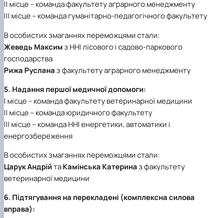
ІІ місце – команда факультету аграрного менеджменту
ІІІ місце – команда гуманітарно-педагогічного факультету
В особистих змаганнях переможцями стали:
Жеведь Максим
з ННІ лісового і садово-паркового
господарства
Рижа Руслана
з факультету аграрного менеджменту
5. Надання першої медичної допомоги:
І місце – команда факультету ветеринарної медицини
ІІ місце – команда юридичного факультету
ІІІ місце – команда ННІ енергетики, автоматики і
енергозбереження
В особистих змаганнях переможцями стали:
Царук Андрій
та
Камінська Катерина
з факультету
ветеринарної медицини
6. Підтягування на перекладені (комплексна силова
вправа):