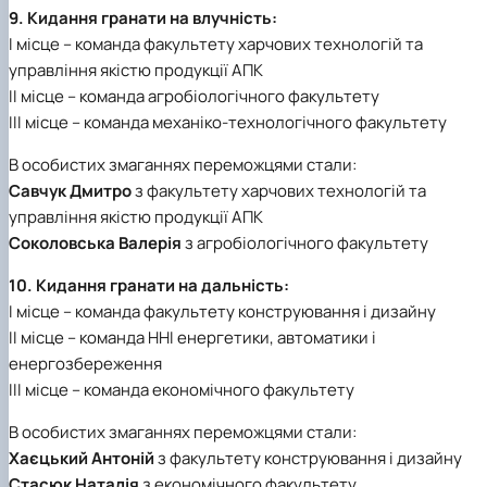
9. Кидання гранати на влучність:
І місце – команда факультету харчових технологій та
управління якістю продукції АПК
ІІ місце – команда агробіологічного факультету
ІІІ місце – команда механіко-технологічного факультету
В особистих змаганнях переможцями стали:
Савчук Дмитро
з факультету харчових технологій та
управління якістю продукції АПК
Соколовська Валерія
з агробіологічного факультету
10. Кидання гранати на дальність:
І місце – команда факультету конструювання і дизайну
ІІ місце – команда ННІ енергетики, автоматики і
енергозбереження
ІІІ місце – команда економічного факультету
В особистих змаганнях переможцями стали:
Хаєцький Антоній
з факультету конструювання і дизайну
Стасюк Наталія
з економічного факультету