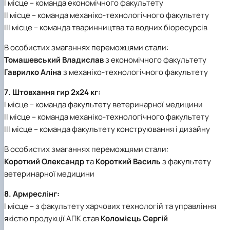
І місце – команда економічного факультету
ІІ місце – команда механіко-технологічного факультету
ІІІ місце – команда тваринництва та водних біоресурсів
В особистих змаганнях переможцями стали:
Томашевський Владислав
з економічного факультету
Гаврилко Аліна
з механіко-технологічного факультету
7. Штовхання гир 2х24 кг:
І місце – команда факультету ветеринарної медицини
ІІ місце – команда механіко-технологічного факультету
ІІІ місце – команда факультету конструювання і дизайну
В особистих змаганнях переможцями стали:
Короткий Олександр
та
Короткий Василь
з факультету
ветеринарної медицини
8. Армреслінг:
І місце – з факультету харчових технологій та управління
якістю продукції АПК став
Коломієць Сергій