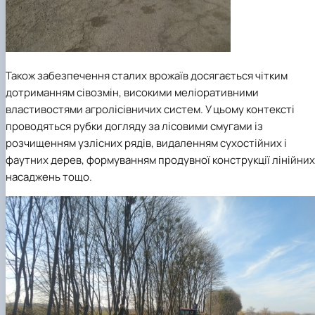
Також забезпечення сталих врожаїв досягається чітким
дотриманням сівозмін, високими меліоративними
властивостями агролісівничих систем. У цьому контексті
проводяться рубки догляду за лісовими смугами із
розчищенням узлісних рядів, видаленням сухостійних і
фаутних дерев, формуванням продувної конструкції лінійних
насаджень тощо.