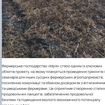
Фермерське господарство «Мрія» стало одним із ключових
об’єктів проекту, на якому планується проведення тренінгів і
семінарів для інших сусідніх фермерських агропідприємств,
посиленню комунікації та обміном досвідом як з вітчизняним
та шведськими фермерами. Це сприятиме створенню сталих
продовольчих ланцюгів, забезпеченню продовольчої
безпеки та підвищення еколого-економічного потенціалу