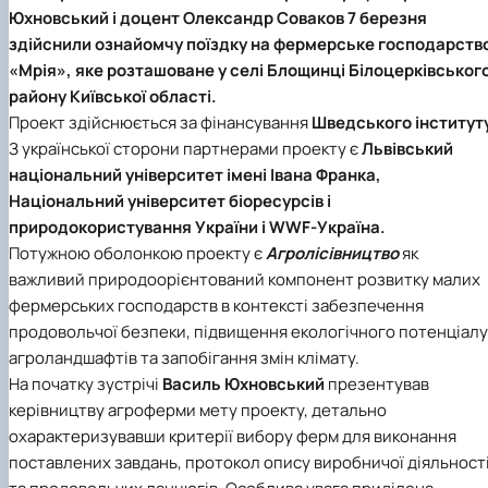
БОРИСЕНКО Володимир Валерійович
Лісопожежні школи
Юхновський і доцент Олександр Соваков 7 березня
(29.07.1981 - 02.02.2024 р.), випускник 2002
Міжнародні стандарти з гасіння пожеж
здійснили ознайомчу поїздку на фермерське господарств
ро…
Пожежне законодавство
«Мрія», яке розташоване у селі Блощинці Білоцерківськог
ГОЛУБ Артур Володимирович (13.04.1994 -
Контакти
району Київської області.
12.09.2021 р.), випускник 2020 року.
Проект здійснюється за фінансування
Шведського інститут
ГОРЕЦЬКИЙ Олег Петрович (22.11.1974 -
18.06.2022 р.), випускник 1999 року.
З української сторони партнерами проекту є
Львівський
ГОРОБЕНКО Олександр Миколайович
національний університет імені Івана Франка,
(13.09.1986 - 11.11.2024 р.), випускник 2023 ро…
Національний університет біоресурсів і
ДАНИЛЕНКО Андрій Миколайович (04.07.19
природокористування України і WWF-Україна.
- 24.08.2024 р.), випускник 2016 року.
Потужною оболонкою проекту є
Агролісівництво
як
ДОСЯК Дмитро Дмитрович (14.05.1981 -
важливий природоорієнтований компонент розвитку малих
22.12.2023 р.), випускник 2004 року.
фермерських господарств в контексті забезпечення
ДРУЗЬ Валерій Іванович (02.10.1980 -
05.09.2023 р.), випускник 2003 року.
продовольчої безпеки, підвищення екологічного потенціалу
ДУБИНА Сергій Анатолійович (24.04.1983 -
агроландшафтів та запобігання змін клімату.
31.07.2023 р.), випускник 2005 року.
На початку зустрічі
Василь Юхновський
презентував
ЗАЛОЗНИЙ Вʼячеслав Анатолійович
керівництву агроферми мету проекту, детально
(11.06.1984 - 24.09.2024 р.), випускник 2006
охарактеризувавши критерії вибору ферм для виконання
ро…
поставлених завдань, протокол опису виробничої діяльност
КОВАЛЬСЬКИЙ Павло Васильович (25.06.19
- 06.05.2022 р.), випускник 1999 року.