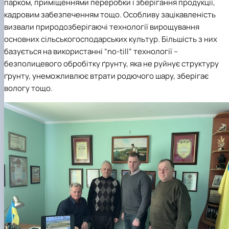
парком, приміщеннями переробки і зберігання продукції,
кадровим забезпеченням тощо. Особливу зацікавленість
визвали природозберігаючі технології вирощування
основних сільськогосподарських культур. Більшість з них
базується на використанні “no-till” технології –
безполицевого обробітку ґрунту, яка не руйнує структуру
ґрунту, унеможливлює втрати родючого шару, зберігає
вологу тощо.