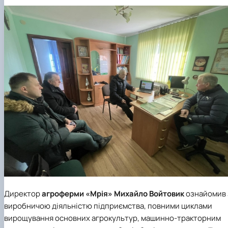
СЕРГА Петро Грирорович (18.06.1999 -
17.04.2024 р.), студент 2-го курсу 2024 рі…
СОЛОВЙОВ Сергій Олександрович
(08.06.1983 - 27.09.2022 р.), випускник 2017
року.
СОРОКА Олександр Григорович (03.07.1986 
03.07.2023 р.), випускник 2019 року.
СТЕПАНОВ Віталій Анатолійович (09.06.19
- 20.05.2022 р.), випускник 1999 року.
ТЕРЕЩЕНКО Ростислав Віталійович (14.11.1
- 28.12.2023 р.), студент 2 курсу з…
ТУШАКОВСЬКИЙ Борис Олександрович
(02.05.1981 - 02.02.2025 р.), випускник 2003 р…
ШЕВЧЕНКО Володимир В’ячеславович
(30.06.1965 - 03.2022 р.), випускник 1992 року.
ШИНКАРЬОВ Олексій Сергійович (30.03.19
- 25.08.2023 р.), випускник 2016 року.
ЯРЕМА Микола Юрійович (13.12.1973 -
Директор
агроферми «Мрія»
Михайло Войтовик
ознайомив 
18.12.2022 р.), випускник 1996 року.
виробничою діяльністю підприємства, повними циклами
вирощування основних агрокультур, машинно-тракторним