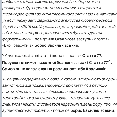
здійснюють інші заходи, спрямовані на збереження,
розширене відтворення, невиснажливе використання
лісових ресурсів і об'єктів тваринного світу. Про це написан
у Публічному звіті Державного агентства лісових ресурсів
України за 2019 рік. Хороша, до речі, традиція – робити подібн
звіти, навіть попри те, що вони часто бувають доволі
формальними»
, - повідомив
GreenPost
заступник голови
«ЕкоПраво-Київ»
Борис Васильківський
.
У Адмінкодексі є дві статті щодо підпалів –
Стаття 77.
-
1
Порушення вимог пожежної безпеки в лісах і Стаття 77
.
Самовільне випалювання рослинності або її залишків.
«Працівники державної лісової охорони здійснюють охорону
захист лісів від пожеж відповідно до статті 77, а от якщо
пожежа іде від поля, від сільськогосподарських угідь, з
території іншого лісокористувача, - то вони можуть лише
дивитися і чекати: дістанеться червоний півень бору-гаю, чи
зупиниться на підходах»
, - пояснює
Борис Васильківський
.