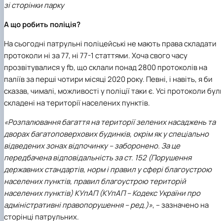
зі сторінки парку
А що робить поліція?
На сьогодні патрульні поліцейські не мають права складати
протоколи ні за 77, ні 77-1 статтями. Хоча свого часу
прозвітувалися у fb, що склали понад 2800 протоколів на
паліїв за перші чотири місяці 2020 року. Певні, і навіть, я би
сказав, чималі, можливості у поліції таки є. Усі протоколи бул
складені на території населених пунктів.
«Розпалювання багаття на території зелених насаджень та
дворах багатоповерхових будинків, окрім як у спеціально
відведених зонах відпочинку – заборонено. За це
передбачена відповідальність за ст. 152 (Порушення
державних стандартів, норм і правил у сфері благоустрою
населених пунктів, правил благоустрою територій
населених пунктів) КУпАП (КУпАП – Кодекс України про
адміністративні правопорушення – ред.)»
, – зазначено на
сторінці патрульних.