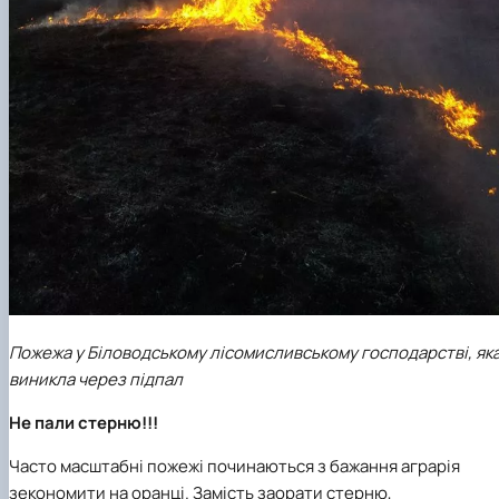
Пожежа у Біловодському лісомисливському господарстві, як
виникла через підпал
Не пали стерню!!!
Часто масштабні пожежі починаються з бажання аграрія
зекономити на оранці. Замість заорати стерню,