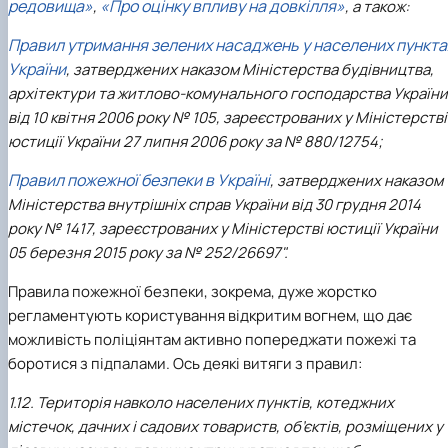
редовища»
«Про оцінку впливу на довкілля»
,
, а також:
Правил утримання зелених насаджень у населених пункта
України
, затверджених наказом Міністерства будівництва,
архітектури та житлово-комунального господарства України
від 10 квітня 2006 року № 105, зареєстрованих у Міністерстві
юстиції України 27 липня 2006 року за № 880/12754;
Правил пожежної безпеки в Україні
, затверджених наказом
Міністерства внутрішніх справ України від 30 грудня 2014
року № 1417, зареєстрованих у Міністерстві юстиції України
05 березня 2015 року за № 252/26697".
Правила пожежної безпеки, зокрема, дуже жорстко
регламентують користування відкритим вогнем, що дає
можливість поліціянтам активно попереджати пожежі та
боротися з підпалами. Ось деякі витяги з правил:
1.12. Територія навколо населених пунктів, котеджних
містечок, дачних і садових товариств, об’єктів, розміщених у