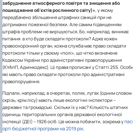
забруднення атмосферного повітря та знищення або
пошкодження об'єктів рослинного світу)»
, у якому
передбачено збільшення штрафних санкцій при не
дотриманні пожежної безпеки. Але самим підвищенням
штрафів проблеми не вирішуються. Бо, наприклад, виникає
питання: а хто буде складати протоколи? Адже кожен
правоохоронний орган, кожна служба має право складати
протоколи тільки у своєму «полі», що чітко визначене
Кодексом України про адміністративні правопорушення
(КУАпП, Адмінкодекс). Ці права прописані у Статті 255. Особи
які мають право складати протоколи про адміністративні
правопорушення.
Підпали, наприклад, в очеретах, полях, лугах (одним словом
скрізь, крім лісу) мають лише екологічні інспектори –
державні та громадські. Скільки їх у нас? Кількість штатних
одиниць територіальних органів державної екологічної
пас
інспекції (ДЕІ) – 1926 осіб. Це можна побачити, зокрема у
орті бюджетної програми на 2019 рік
.