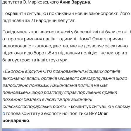
депутата О. Маріковського
Анна Зарудна
.
Покращити ситуацію і покликаний новий законопроєкт. Його
підписали аж 71 народний депутат.
Повідомлень про власне пожежі у березні-квітні були сотні. 
от про затримання паліїв – одиниці. Чому? Одна з причин –
недосконалість законодавства, яке не дозволяє ефективно
підключати до боротьби з підпалами поліцію, інспекторів з
благоустрою та інші структури.
«Сьогодні відсутні чіткі повноваження місцевих органів
виконавчої влади, органів місцевого самоврядування щодо
запобігання пожежам, Національна поліція не має
повноважень щодо розгляду справ порушення правил
пожежної безпеки в лісах та при виконанні
сільськогосподарських робіт»
, - коментує ситуацію у своєму
b
голова Комітету з екологічної політики ВРУ
Олег
Бондаренко
.