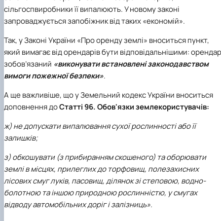
сільгоспвиробники її випалюють. У новому законі
запроваджується запобіжник від таких «економій».
Так, у Законі України «Про оренду землі» вноситься пункт,
який вимагає від орендарів бути відповідальнішими: оренда
зобов’язаний
«виконувати встановлені законодавством
вимоги пожежної безпеки»
.
А ще важливіше, що у Земельний кодекс України вноситься
доповнення до
Статті 96. Обов'язки землекористувачів:
ж) не допускати випалювання сухої рослинності або її
залишків;
з) обкошувати (з прибиранням скошеного) та оборювати
землі в місцях, прилеглих до торфовищ, полезахисних
лісових смуг луків, пасовищ, ділянок зі степовою, водно-
болотною та іншою природною рослинністю, у смугах
відводу автомобільних доріг і залізниць».