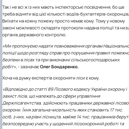
Так і не всі ж із них мають інспекторські посвідчення, бо ще
треба відняти від цієї кількості водіїв-бухгалтерів-охоронців
Виїхати на кожну пожежу просто немає кому. Тому у новому
законі можливості складати протоколи надана поліції та низ
органів державного контролю.
«Ми пропонуємо надати повноваження органам Національно
поліції щодо розгляду справ про порушення правил пожежно
безпеки в лісах та при виконанні сільськогосподарських
робіт»
, - зазначає
Олег Бондаренко.
Хоча на думку експертів охороняти ліси є кому.
«Відповідно до статті 89 Лісового кодексу України охорону і
захист лісів, що належать до сфери управління
Держлісагентства, здійснюють працівники державної лісово
охорони. Їхня загальна чисельність яких становить 17 тис.
осіб, з них, на рівні лісництв, майже 14 тис. працівників берут
безпосередню участь у щоденній лісоохоронній роботі та