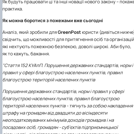
Як будуть працювати ці та інші новації нового закону – покаж
практика.
Як можна боротися з пожежами вже сьогодні
Аналіз, який зробили для
GreenPost
юристи (дивіться нижче
свідчить, що можливості для притягнення осіб та організацій
які нехтують пожежною безпекою, доволі широкі. Аби було,
як то кажуть, бажання.
"Стаття 152 КУАпП. Порушення державних стандартів, норм і
правил у сфері благоустрою населених пунктів, правил
благоустрою територій населених пунктів
Порушення державних стандартів, норм і правил у сфері
благоустрою населених пунктів, правил благоустрою
територій населених пунктів - тягнуть за собою накладення
штрафу на громадян від двадцяти до вісімдесяти
неоподатковуваних мінімумів доходів громадив і на
посадових осіб, громадян - суб'єктів підприємницької