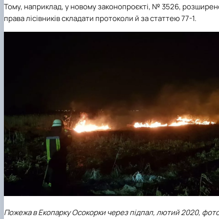
Тому, наприклад, у новому законопроєкті, № 3526, розширен
права лісівників складати протоколи й за статтею 77-1.
Пожежа в Екопарку Осокорки через підпал, лютий 2020, фот