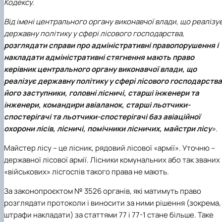
Кодексу.
Від імені центрального органу виконавчої влади, що реалізу
державну політику у сфері лісового господарства,
розглядати справи про адміністративні правопорушення і
накладати адміністративні стягнення мають право
керівник центрального органу виконавчої влади, що
реалізує державну політику у сфері лісового господарства
його заступники, головні лісничі, старші інженери та
інженери, командири авіаланок, старші льотчики-
спостерігачі та льотчики-спостерігачі баз авіаційної
охорони лісів, лісничі, помічники лісничих, майстри лісу
».
Майстер лісу – це лісник, рядовий лісової «армії». Уточню –
державної лісової армії. Лісники комунальних або так званих
«військових» лісгоспів такого права не мають.
За законопроєктом № 3526 органів, які матимуть право
розглядати протоколи і виносити за ними рішення (зокрема,
штрафи накладати) за статтями 77 і 77-1 стане більше. Таке