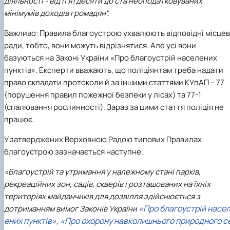
діяльності - від п'ятдесяти до ста неоподатковуваних
мінімумів доходів громадян".
Важливо: Правила благоустрою ухвалюють відповідні місцев
ради, тобто, вони можуть відрізнятися. Але усі вони
базуються на Законі України «Про благоустрій населених
пунктів». Експерти вважають, що поліціянтам треба надати
право складати протоколи й за іншими статтями КУпАП – 77
(порушення правил пожежної безпеки у лісах) та 77-1
(спалювання рослинності). Зараз за цими стаття поліція не
працює.
У затверджених Верховною Радою типових Правилах
благоустрою зазначається наступне.
«Благоустрій та утримання у належному стані парків,
рекреаційних зон, садів, скверів і розташованих на їхніх
територіях майданчиків для дозвілля здійснюється з
«Про благоустрій насе
дотриманням вимог Законів України
ених пунктів»
«Про охорону навколишнього природного с
,