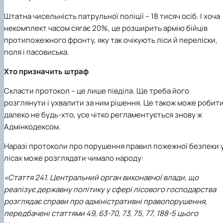
Штатна чисельність патрульної поліції – 18 тисяч осіб. І хоча
некомплект часом сягає 20%, це розширить армію бійців
протипожежного фронту, яку так очікують ліси й переліски,
поля і пасовиська.
Хто призначить штраф
Скласти протокол – це лише півділа. Ще треба його
розглянути і ухвалити за ним рішення. Це також може робит
далеко не будь-хто, усе чітко регламентується знову ж
Адмінкодексом.
Наразі протоколи про порушення правил пожежної безпеки 
лісах може розглядати чимало народу:
«Стаття 241.
Центральний орган виконавчої влади, що
реалізує державну політику у сфері лісового господарства
розглядає справи про адміністративні правопорушення,
передбачені статтями 49, 63-70, 73, 75, 77, 188-5 цього