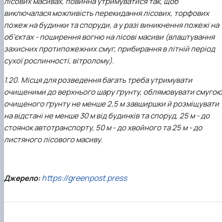
лісових масивах, повинна утримуватися так, щоб
виключалася можливість перекидання лісових, торфових
пожеж на будинки та споруди, а у разі виникнення пожежі на
об'єктах - поширення вогню на лісові масиви (влаштування
захисних протипожежних смуг, прибирання в літній період
сухої рослинності, вітролому).
1.20. Місця для розведення багать треба утримувати
очищеними до верхнього шару ґрунту, облямовувати смуго
очищеного ґрунту не менше 2,5 м завширшки й розміщувати
на відстані не менше 30 м від будинків та споруд, 25 м - до
стоянок автотранспорту, 50 м - до хвойного та 25 м - до
листяного лісового масиву.
https://greenpost.press
Джерело: