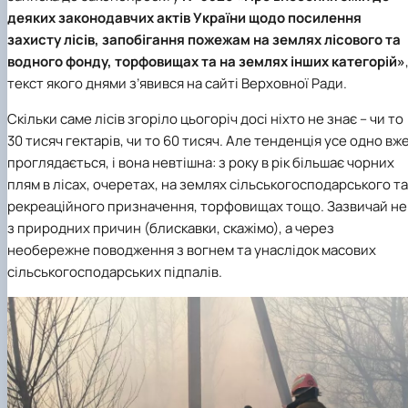
Іноземні мови
Їдальні та буфети
Центр вивчення мов
Психологічна підтримка
Біоетична комісія
Рада молодих вчених
Методичні рекомендації, пам'ятки
ЦКНО «Агропромисловий комплекс, лісове і
Доступ до публічної інформації
Наглядова рада
Історія університету
деяких законодавчих актів України щодо посилення
Працевлаштування
Студентські квитки
Інклюзивне середовище
Наукові видання
садово-паркове господарство, ветеринарна
Наукові школи
Форми документів
Державні закупівлі
Рада роботодавців
Видатні випускники та працівники
захисту лісів, запобігання пожежам на землях лісового та
Наука для бізнесу
медицина»
Стартап школа НУБіП України
Патентно-ліцензійна діяльність
Досліднику та автору
Офіційна символіка
Благодійний фонд «Голосіївська ініціатива
Звіт ректора
водного фонду, торфовищах та на землях інших категорій»
Обладнання НУБіП України
Звіт про проведення НТЗ
Каталог наукових послуг
Антикорупційні заходи
2020»
Пам'яті захисників України
текст якого днями з’явився на сайті Верховної Ради.
Наукові журнали НУБіП України
«SEB-2024»
Гендерна радниця
Почесні доктори і професори НУБіП України
Уповноважена особа з питань запобігання 
Наукові журнали НУБіП України (English)
«SEB-2025»
Контактна інформація
виявлення корупції
Пресслужба
Скільки саме лісів згоріло цьогоріч досі ніхто не знає – чи то
Пам'ятка про проведення науково-технічни
Університетський кур'єр
Положення про антикорупційного
30 тисяч гектарів, чи то 60 тисяч. Але тенденція усе одно вж
заходів
уповноваженого НУБіП України
Вибори ректора
проглядається, і вона невтішна: з року в рік більшає чорних
Порядок планування та організації
Програма розвитку університету «Голосіївсь
Національні нормативно-правові акти
плям в лісах, очеретах, на землях сільськогосподарського та
проведення НТЗ
ініціатива – 2025»
Нормативно-правові акти НУБіП України
Результати науково-технічних заходів
Інформаційні ресурси НАЗК
рекреаційного призначення, торфовищах тощо. Зазвичай не
Монографії
Методичні роз’яснення НАЗК
з природних причин (блискавки, скажімо), а через
Антикорупційні заходи
необережне поводження з вогнем та унаслідок масових
сільськогосподарських підпалів.