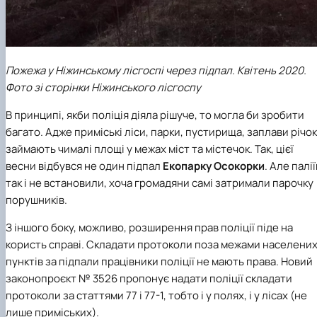
Пожежа у Ніжинському лісгоспі через підпал. Квітень 2020.
Фото зі сторінки Ніжинського лісгоспу
В принципі, якби поліція діяла рішуче, то могла би зробити
багато. Адже приміські ліси, парки, пустирища, заплави річок
займають чималі площі у межах міст та містечок. Так, цієї
весни відбувся не один підпал
Екопарку Осокорки
. Але палії
так і не встановили, хоча громадяни самі затримали парочку
порушників.
З іншого боку, можливо, розширення прав поліції піде на
користь справі. Складати протоколи поза межами населени
пунктів за підпали працівники поліції не мають права. Новий
законопроєкт № 3526 пропонує надати поліції складати
протоколи за статтями 77 і 77-1, тобто і у полях, і у лісах (не
лише приміських).