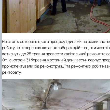
Не стоїть осторонь цього процесу і динамічно розвиваєт
роботу по створенню ще двох лабораторій – оцінки якості к
встигнути до 25 травня провести капітальний ремонт та 
От і сьогодні 31 березня в останній день весни корпус про
проінспектували хід реконструкції та ремонтних робіт
нав
ректорату.