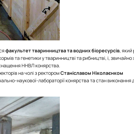
ься
факультет тваринництва та водних біоресурсів
, який
ормів та генетики у тваринництві та рибництві, і, звичайно 
оснащення ННВЛ конярства.
ректорів на чолі з ректором
Станіславом Ніколаєнком
чально-наукової-лабораторії конярства
та стан виконання 