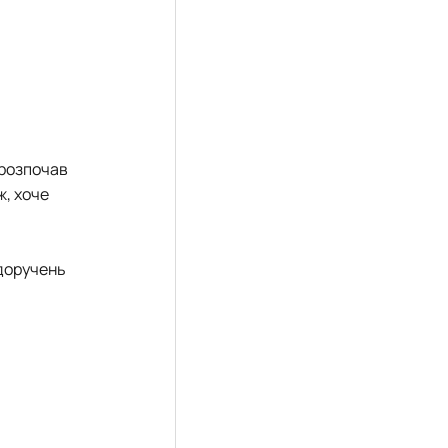
 розпочав
ж, хоче
доручень