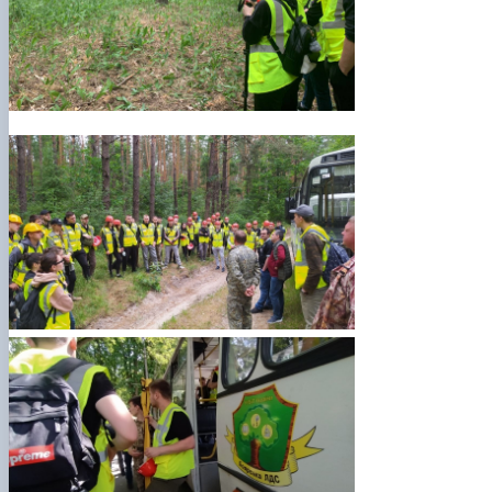
КОРЕНЬ Володимир Анатолійович (24.10.19
- 08.02.2025 р.), випускник 2013 рок…
ЛАЗЕБНИК Іван Вікторович (25.02.1993 -
17.09.2023 р.), випускник 2019 року, спі…
ЛЕВЧЕНКО Валентин Віталійович (10.11.2003
19.07.2022 р.), студент 1-го курсу …
ЛІЧНИЙ Юрій Русланович (06.05.1996 -
15.12.2024 р.), випускник 2019 року.
МИКУЛІЧ Богдан Олексійович (07.08.1991
-12.07.2023 р.), випускник 2013 року.
МИРОНЕНКО Михайло Вікторович (02.10.19
- 24.05.2024 р.), випускник 1999 року.
МУЗИЧЕНКО Костянтин Вікторович
(18.02.1993 – 13.02.2023 р.), випускник 2021
рок…
ОБЛОМЕЙ Семен Олександрович (13.06.20
- 21.06.2022 р.), студент 3-го курсу 20…
ПАЛІЄНКО Максим Володимирович (14.11.19
- 24.08.2022 р.), випускник 2011 року.
ПЕТРИЧЕНКО Віктор Михайлович (30.11.1985
17.05.2022 р.), випускник 2011 року.