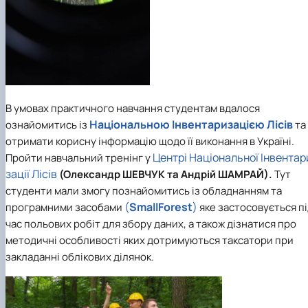
В умовах практичного навчання студентам вдалося
Національною Інвентаризацією Лісів
ознайомитись із
та
отримати корисну інформацію щодо її виконання в Україні.
Центрі Національної Інвентар
Пройти навчальний тренінг у
зації Лісів
(Олександр ШЕВЧУК та Андрій ШАМРАЙ).
Тут
студенти мали змогу познайомитись із обладнанням та
(
SmallForest
)
програмними засобами
яке застосовується п
час польових робіт для збору даних, а також дізнатися про
методичні особливості яких дотримуються таксатори при
закладанні облікових ділянок.