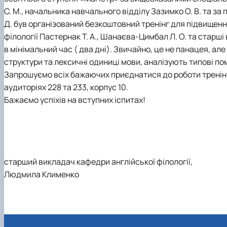
С. М., начальника навчального відділу Зазимко О. В. та з
Д. був організований безкоштовний тренінг для підвищення
філології Пастернак Т. А., Шанаєва-Цимбал Л. О. та старші
в мінімальний час ( два дні). Звичайно, це не панацея, ал
структури та лексичні одиниці мови, аналізують типові по
Запрошуємо всіх бажаючих приєднатися до роботи тренінгу 
аудиторіях 228 та 233, корпус 10.
Бажаємо успіхів на вступних іспитах!
старший викладач кафедри англійської філології,
Людмила Клименко