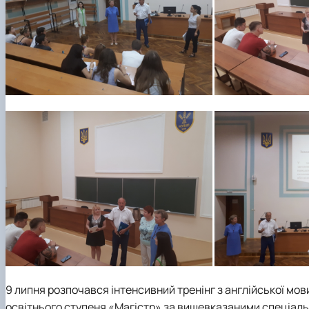
9 липня розпочався інтенсивний тренінг з англійської мов
освітнього ступеня «Магістр» за вищевказаними спеціальн