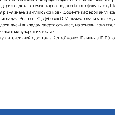
а підтримки декана гуманітарно-педагогічного факультету Ш
 рівня знань з англійської мови. Доценти кафедри англійсь
 викладачі Розгон І. Ю., Дубовик О. М. акумулювали максиму
е досвідчені викладачі звертають увагу на основні поняття,
милки в минулорічних тестах.
«Інтенсивний курс з англійської мови» 10 липня з 10:00 го