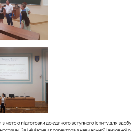
и з метою підготовки до єдиного вступного іспиту для здоб
остями. За ініціативи проректора з навчальної і виховної 