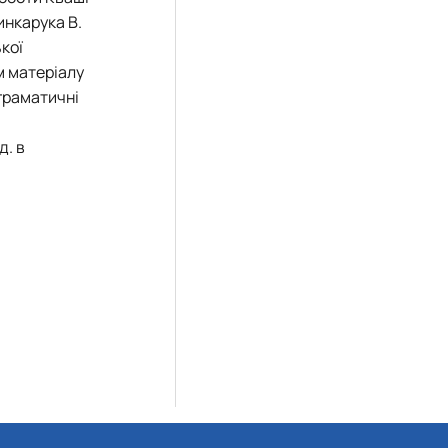
инкарука В.
кої
м матеріалу
 граматичні
д. в