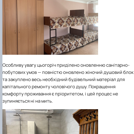
Особливу увагу цьогоріч приділено оновленню санітарно-
побутових умов — повністю оновлено жіночий душовий блок
та закуплено весь необхідний будівельний матеріал для
капітального ремонту чоловічого душу. Покращення
комфорту проживання є пріоритетом, і цей процес не
зупиняється ні на мить.