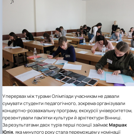
У перервах між турами Олімпіади учасникам не давали
сумувати студенти педагогічного, зокрема організували
концертно-розважальну програму, екскурсії університетом,
презентували пам’ятки культури й архітектури Вінниці.
За результатами двох турів перші позиції займає
Маршак
Юлія
, яка минулого року стала переможцем у номінації