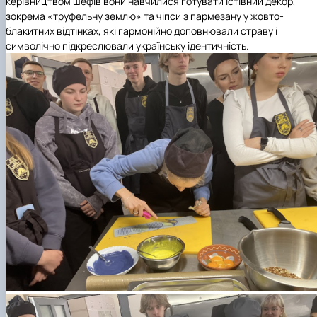
керівництвом шефів вони навчилися готувати їстівний декор,
зокрема «труфельну землю» та чіпси з пармезану у жовто-
блакитних відтінках, які гармонійно доповнювали страву і
символічно підкреслювали українську ідентичність.