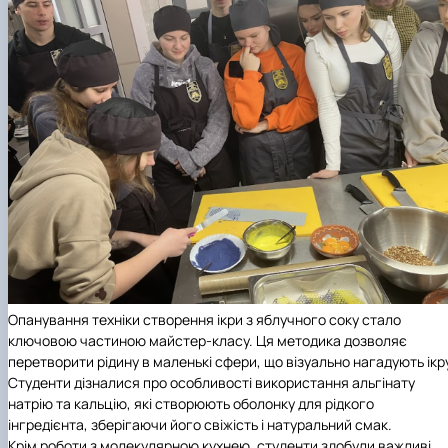
Опанування техніки створення ікри з яблучного соку стало
ключовою частиною майстер-класу. Ця методика дозволяє
перетворити рідину в маленькі сфери, що візуально нагадують ікр
Студенти дізналися про особливості використання альгінату
натрію та кальцію, які створюють оболонку для рідкого
інгредієнта, зберігаючи його свіжість і натуральний смак.
Крім роботи з молекулярною кухнею, студенти здобули важливі