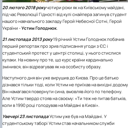
Іноземні мови
Їдальні та буфети
Центр вивчення мов
Психологічна підтримка
Біоетична комісія
Рада молодих вчених
Методичні рекомендації, пам'ятки
ЦКНО «Агропромисловий комплекс, лісове і
Доступ до публічної інформації
Наглядова рада
Історія університету
20 лютого 2018 року
чотири роки як на Київському майдані,
Працевлаштування
Студентські квитки
Інклюзивне середовище
Наукові видання
садово-паркове господарство, ветеринарна
Наукові школи
Форми документів
Державні закупівлі
Рада роботодавців
Видатні випускники та працівники
під час Революції Гідності від кулі снайпера загинув студент
Наука для бізнесу
медицина»
Стартап школа НУБіП України
Патентно-ліцензійна діяльність
Досліднику та автору
Офіційна символіка
Благодійний фонд «Голосіївська ініціатива
Звіт ректора
нашого навчального закладу Герой Небесної Сотні, Герой
Обладнання НУБіП України
Звіт про проведення НТЗ
Каталог наукових послуг
Антикорупційні заходи
2020»
Пам'яті захисників України
України -
Устим Голоднюк
.
Наукові журнали НУБіП України
«SEB-2024»
Гендерна радниця
Почесні доктори і професори НУБіП України
Уповноважена особа з питань запобігання 
Наукові журнали НУБіП України (English)
«SEB-2025»
Контактна інформація
виявлення корупції
Пресслужба
21 листопада 2013 року
19­ річний Устим Голоднюк побачив
Пам'ятка про проведення науково-технічни
Університетський кур'єр
Положення про антикорупційного
перший репортаж про зрив підписання угоди з ЄС і
заходів
уповноваженого НУБіП України
Вибори ректора
Порядок планування та організації
Програма розвитку університету «Голосіївсь
Національні нормативно-правові акти
студентський протест у центрі столиці, у нього стислися
проведення НТЗ
ініціатива – 2025»
Нормативно-правові акти НУБіП України
кулаки. На новину про те, що курс країни кардинально
Результати науково-технічних заходів
Інформаційні ресурси НАЗК
змінився, він відреагував як на особисту образу.
Монографії
Методичні роз’яснення НАЗК
Антикорупційні заходи
Наступного дня він уже вирушив до Києва. Про це батько
дізнався тільки тоді, коли Устим не приїхав на вихідні додому
Він намагався повернути сина, вмовляв його по телефону.
Але Устим твердо стояв на своєму: «Ти теж не питав батьків,
коли в 1990 році голодував на Майдані в Києві».
Увечері 23 листопада
Устим уже був на Майдані. У
студентському таборі Устим став начальником служби