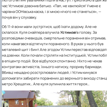
лютого мітингувальники пішли в наступ. Приблизно в цей же
час Устимові дзвонив батько. «Пап, не хвилюйся! У мене є
чарівна ООНівська каска, і зі мною нічого не станеться», —
почув він у слухавку.
Об 11-­й вони мали зустрітися, щоб їхати додому. Але не
склалося. Куля снайпера влучила
Устимові
в голову. За
розповідями очевидців, смертельне поранення він отримав,
коли намагався відтягнути пораненого. В руках у нього був
металевий щит і бинт.Але згодом Устим перестав відповідат
на дзвінки. Коли почали стріляти на Інституцькій, Устим побі
в епіцентр подій. Все відбулося спонтанно. Ніхто не чекав
контратаки активістів, їхнього натиску, прориву барикади.
Вбивці нещадно розстрілювали людей, і Устим кинувся
допомагати забирати поранених до верхнього виходу станці
метро Хрещатик… Але куля зупинила життя героя…