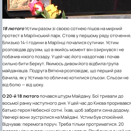
18 лютого
Устим разом зі своєю сотнею пішов на мирний
протест в Маріїнський парк. Стояв у першому ряду оточення
Близько 14-­ї години в Маріїнці почалися сутички. Устим
розповідав друзям, що в якийсь момент він озирнувся і не
побачив нікого позаду. У цей час його наздогнав і почав
сильно бити Беркут. Якимось дивом його відбила група
майданівців. Подруга Вяткіна розповідає, що перший раз
бачила, як у Устима по обличчю котилися сльози. Сльози не
від болю — від шоку.
О 20-­й 18 лютого
почався штурм Майдану. Бої тривали до
восьмої ранку наступного дня. У цей час до Києва проривавс
батько героя Небесної сотні. Їхав, щоб забрати сина додому.
Увечері вони зустрілися на Майдані. Устим був спокійний.
Відчував: перемога поруч. Треба тільки протриматися. 20