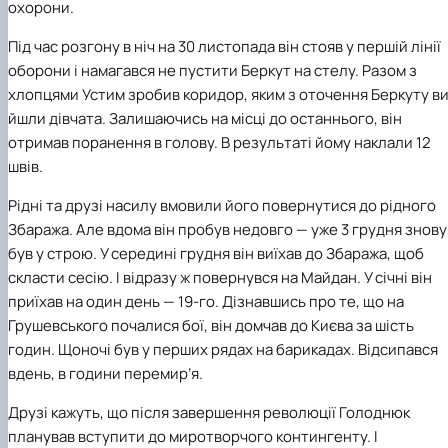
охорони.
Під час розгону в ніч на 30 листопада він стояв у першій лінії
оборони і намагався не пустити Беркут на стелу. Разом з
хлопцями Устим зробив коридор, яким з оточення Беркуту ви
йшли дівчата. Залишаючись на місці до останнього, він
отримав поранення в голову. В результаті йому наклали 12
швів.
Рідні та друзі насилу вмовили його повернутися до рідного
Збаража. Але вдома він пробув недовго — уже 3 грудня знову
був у строю. У середині грудня він виїхав до Збаража, щоб
скласти сесію. І відразу ж повернувся на Майдан. У січні він
приїхав на один день — 19-­го. Дізнавшись про те, що на
Грушевського почалися бої, він домчав до Києва за шість
годин. Щоночі був у перших рядах на барикадах. Відсипався
вдень, в години перемир’я.
Друзі кажуть, що після завершення революції Голоднюк
планував вступити до миротворчого контингенту. І