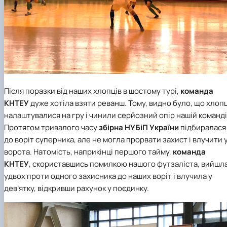
Після поразки від наших хлопців в шостому турі,
команда
КНТЕУ
дуже хотіла взяти реванш. Тому, видно було, що хлопц
налаштувалися на гру і чинили серйозний опір нашій команді
Протягом тривалого часу
збірна НУБіП України
підбиралася
до воріт суперника, але не могла прорвати захист і влучити 
ворота. Натомість, наприкінці першого тайму,
команда
КНТЕУ
, скориставшись помилкою нашого футзаліста, вийшл
удвох проти одного захисника до наших воріт і влучила у
дев’ятку, відкривши рахунок у поєдинку.