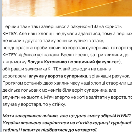
Перший тайм так і завершився з рахунком
1:0
на користь
КНТЕУ
. Але наші хлопці і не думали здаватися, тому з перши
же хвилин другого тайму вони кинулися в атаку,
неодноразово пробиваючи по воротах суперника, та ворота
КНТЕУ
відбивав усі напади. Врешті-решт, за три хвилини до
кінця матчу
Богдан Кутовенко
(
юридичний факультет
),
обігравши захисника КНТЕУ, вийшов один на один з
воротарем і
влучив у ворота суперника
, зрівнявши рахунок.
Протягом останніх двох хвилин часу наші хлопці створили щ
декілька гольових моментів біля воріт суперника, але
влучити не змогли. М’яч вперто не хотів залітати у ворота, т
влучав у воротаря, то у стійку.
Матч завершився внічию, але це дало змогу збірній
НУБіП
України
впевнено закріпитися на п’ятій сходинці турнірної
таблиці і впритул підібратися до четвертої.