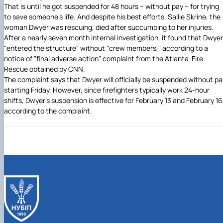
Іноземні мови
Їдальні та буфети
That is until he got suspended for 48 hours -- without pay -- for trying
Центр вивчення мов
Психологічна підтримка
Біоетична комісія
Рада молодих вчених
Методичні рекомендації, пам'ятки
ЦКНО «Агропромисловий комплекс, лісове і
Доступ до публічної інформації
Наглядова рада
Історія університету
Працевлаштування
Студентські квитки
to save someone's life. And despite his best efforts, Sallie Skrine, the
Інклюзивне середовище
Наукові видання
садово-паркове господарство, ветеринарна
Наукові школи
Форми документів
Державні закупівлі
Рада роботодавців
Видатні випускники та працівники
woman Dwyer was rescuing, died after succumbing to her injuries.
Наука для бізнесу
медицина»
Стартап школа НУБіП України
Патентно-ліцензійна діяльність
Досліднику та автору
Офіційна символіка
Благодійний фонд «Голосіївська ініціатива
Звіт ректора
After a nearly seven month internal investigation, it found that Dwyer
Обладнання НУБіП України
Звіт про проведення НТЗ
Каталог наукових послуг
Антикорупційні заходи
2020»
Пам'яті захисників України
"entered the structure" without "crew members," according to a
Наукові журнали НУБіП України
«SEB-2024»
Гендерна радниця
Почесні доктори і професори НУБіП України
Уповноважена особа з питань запобігання 
notice of "final adverse action" complaint from the Atlanta-Fire
Наукові журнали НУБіП України (English)
«SEB-2025»
Контактна інформація
виявлення корупції
Пресслужба
Rescue obtained by CNN.
Пам'ятка про проведення науково-технічни
Університетський кур'єр
Положення про антикорупційного
The complaint says that Dwyer will officially be suspended without pa
заходів
уповноваженого НУБіП України
Вибори ректора
starting Friday. However, since firefighters typically work 24-hour
Порядок планування та організації
Програма розвитку університету «Голосіївсь
Національні нормативно-правові акти
shifts, Dwyer's suspension is effective for February 13 and February 16
проведення НТЗ
ініціатива – 2025»
Нормативно-правові акти НУБіП України
according to the complaint.
Результати науково-технічних заходів
Інформаційні ресурси НАЗК
Монографії
Методичні роз’яснення НАЗК
Антикорупційні заходи