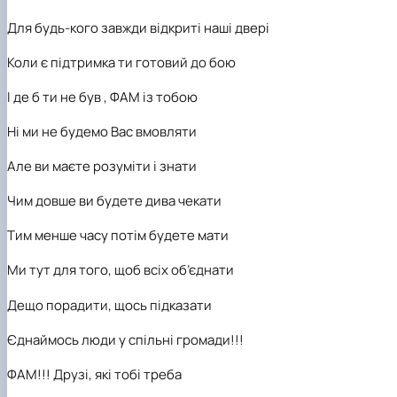
Для будь-кого завжди відкриті наші двері
Коли є підтримка ти готовий до бою
І де б ти не був , ФАМ із тобою
Ні ми не будемо Вас вмовляти
Але ви маєте розуміти і знати
Чим довше ви будете дива чекати
Тим менше часу потім будете мати
Ми тут для того, щоб всіх об’
єднати
Дещо порадити, щось підказати
Єднаймось люди у спільні громади!!!
ФАМ!!! Друзі, які тобі треба