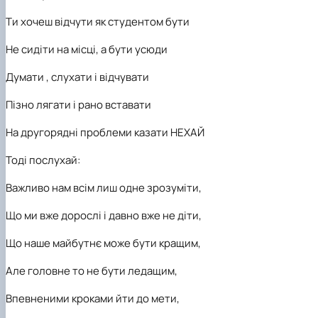
Ти
хочеш відчути як студентом бути
Не сидіти на місці, а бути усюди
Думати , слухати і відчувати
Пізно лягати і рано вставати
На другорядні проблеми казати НЕХАЙ
Тоді послухай:
Важливо нам всім лиш одне зрозуміти,
Що ми вже дорослі і давно вже не діти,
Що наше майбутнє може бути кращим,
Але головне то не бути ледащим,
Впевненими кроками йти до мети,