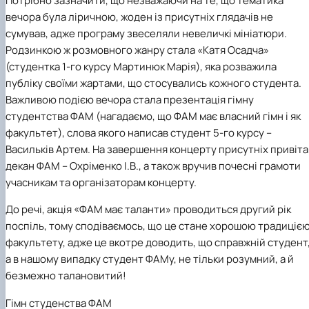
Потрібно зазначити, що незважаючи на те, що тематика
Іноземні мови
Їдальні та буфети
Центр вивчення мов
Психологічна підтримка
Біоетична комісія
Рада молодих вчених
Методичні рекомендації, пам'ятки
ЦКНО «Агропромисловий комплекс, лісове і
Доступ до публічної інформації
Наглядова рада
Історія університету
вечора була ліричною, жоден із присутніх глядачів не
Працевлаштування
Студентські квитки
Інклюзивне середовище
Наукові видання
садово-паркове господарство, ветеринарна
Наукові школи
Форми документів
Державні закупівлі
Рада роботодавців
Видатні випускники та працівники
сумував, адже програму звеселяли невеличкі мініатюри.
Наука для бізнесу
медицина»
Стартап школа НУБіП України
Патентно-ліцензійна діяльність
Досліднику та автору
Офіційна символіка
Благодійний фонд «Голосіївська ініціатива
Звіт ректора
Родзинкою ж розмовного жанру стала «Катя Осадча»
Обладнання НУБіП України
Звіт про проведення НТЗ
Каталог наукових послуг
Антикорупційні заходи
2020»
Пам'яті захисників України
(студентка 1-го курсу Мартинюк Марія), яка розважила
Наукові журнали НУБіП України
«SEB-2024»
Гендерна радниця
Почесні доктори і професори НУБіП України
Уповноважена особа з питань запобігання 
Наукові журнали НУБіП України (English)
«SEB-2025»
публіку своїми жартами, що стосувались кожного студента.
Контактна інформація
виявлення корупції
Пресслужба
Пам'ятка про проведення науково-технічни
Університетський кур'єр
Положення про антикорупційного
Важливою подією вечора стала презентація гімну
заходів
уповноваженого НУБіП України
Вибори ректора
студентства ФАМ (нагадаємо, що ФАМ має власний гімн і як
Порядок планування та організації
Програма розвитку університету «Голосіївсь
Національні нормативно-правові акти
факультет), слова якого написав студент 5-го курсу –
проведення НТЗ
ініціатива – 2025»
Нормативно-правові акти НУБіП України
Васильків Артем. На завершення концерту присутніх привіта
Результати науково-технічних заходів
Інформаційні ресурси НАЗК
декан ФАМ – Охріменко І.В., а також вручив почесні грамоти
Монографії
Методичні роз’яснення НАЗК
учасникам та організаторам концерту.
Антикорупційні заходи
До речі, акція «ФАМ має таланти» проводиться другий рік
поспіль, тому сподіваємось, що це стане хорошою традиціє
факультету, адже це вкотре доводить, що справжній студент
а в нашому випадку студент ФАМу, не тільки розумний, а й
безмежно талановитий!
Гімн студенства ФАМ