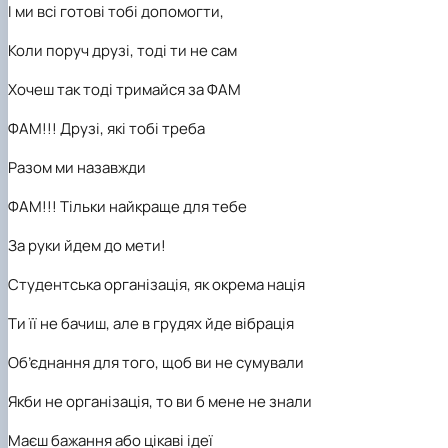
І ми всі готові тобі допомогти,
Коли поруч друзі, тоді ти не сам
Хочеш так тоді тримайся за ФАМ
ФАМ!!! Друзі, які тобі треба
Разом ми назавжди
ФАМ!!! Тільки найкраще для тебе
За руки йдем до мети!
Студентська організація, як окрема нація
Ти її не бачиш, але в грудях йде вібрація
Об’
єднання для того, щоб ви
не сумували
Якби не організація, то ви б мене не знали
Маєш бажання або цікаві ідеї