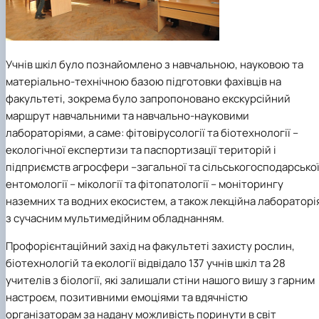
Учнів шкіл було познайомлено з навчальною, науковою та
матеріально-технічною базою підготовки фахівців на
факультеті, зокрема було запропоновано екскурсійний
маршрут навчальними та навчально-науковими
лабораторіями, а саме: фітовірусології та біотехнології –
екологічної експертизи та паспортизації територій і
підприємств агросфери –загальної та сільськогосподарсько
ентомології – мікології та фітопатології – моніторингу
наземних та водних екосистем, а також лекційна лабораторі
з сучасним мультимедійним обладнанням.
Профорієнтаційний захід на факультеті захисту рослин,
біотехнологій та екології відвідало 137 учнів шкіл та 28
учителів з біології, які залишали стіни нашого вишу з гарним
настроєм, позитивними емоціями та вдячністю
організаторам за надану можливість поринути в світ