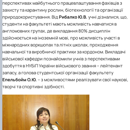
перспективах майбутнього працевлаштування фахівців з
захисту та карантину рослин, біотехнології та організації
природокористування. Від
Рибалко Ю.В.
учні дізналися, що,
студенти на факультеті мають можливість навчатися в
англомовних групах, де викладання 80% дисциплін
здійснюється на іноземній мові, про можливість участі в
міжнародних воркшопах та літніх школах, проходження
навчальної та виробничої практики за кордоном. Викладачі
військової кафедри познайомили учнів з перспективами
здобуття в НУБіП України військового звання – лейтенант
запасу, а голова студентської організації факультету
Епельбойм О.Ю.
– з можливостями реалізувати свої наукові,
творчі та спортивні здібності.