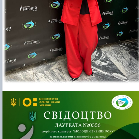
КОРЕНЬ Володимир Анатолійович (24.10.19
- 08.02.2025 р.), випускник 2013 рок…
ЛАЗЕБНИК Іван Вікторович (25.02.1993 -
17.09.2023 р.), випускник 2019 року, спі…
ЛЕВЧЕНКО Валентин Віталійович (10.11.2003
19.07.2022 р.), студент 1-го курсу …
ЛІЧНИЙ Юрій Русланович (06.05.1996 -
15.12.2024 р.), випускник 2019 року.
МИКУЛІЧ Богдан Олексійович (07.08.1991
-12.07.2023 р.), випускник 2013 року.
МИРОНЕНКО Михайло Вікторович (02.10.19
- 24.05.2024 р.), випускник 1999 року.
МУЗИЧЕНКО Костянтин Вікторович
(18.02.1993 – 13.02.2023 р.), випускник 2021
рок…
ОБЛОМЕЙ Семен Олександрович (13.06.20
- 21.06.2022 р.), студент 3-го курсу 20…
ПАЛІЄНКО Максим Володимирович (14.11.19
- 24.08.2022 р.), випускник 2011 року.
ПЕТРИЧЕНКО Віктор Михайлович (30.11.1985
17.05.2022 р.), випускник 2011 року.