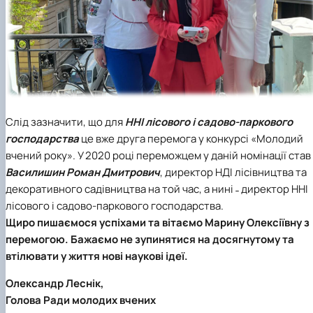
Слід зазначити, що для
ННІ лісового і садово-паркового
господарства
це вже друга перемога у конкурсі «Молодий
вчений року». У 2020 році переможцем у даній номінації став
Василишин Роман Дмитрович
, директор НДІ лісівництва та
декоративного садівництва на той час, а нині ˗ директор ННІ
лісового і садово-паркового господарства.
Щиро пишаємося успіхами та вітаємо Марину Олексіївну з
перемогою. Бажаємо не зупинятися на досягнутому та
втілювати у життя нові наукові ідеї.
Олександр Леснік,
Голова Ради молодих вчених