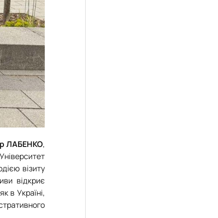
р ЛАБЕНКО
,
Університет
одією візиту
тиви відкриє
к в Україні,
істративного