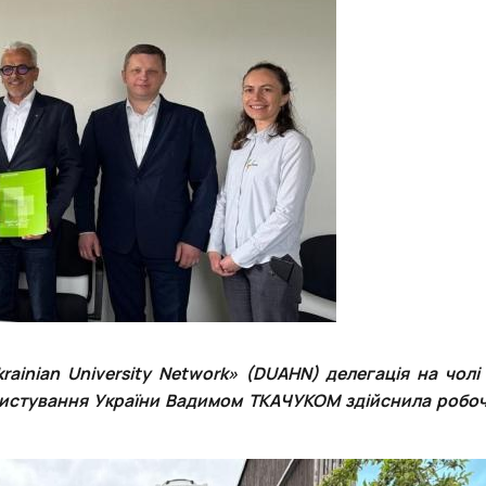
ainian University Network» (DUAHN) делегація на чолі
ристування України Вадимом ТКАЧУКОМ здійснила робоч