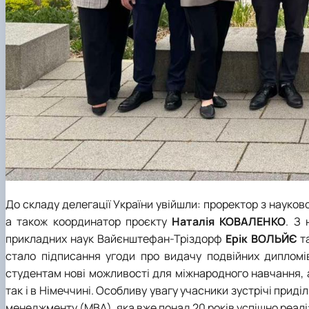
До складу делегації
України
увійшли: проректор з науков
а також координатор проєкту
Наталія КОВАЛЕНКО
. З 
прикладних наук Вайєнштефан-Тріздорф
Ерік ВОЛЬЙЄ
т
стало підписання угоди про видачу подвійних дипломів
студентам нові можливості для міжнародного навчання, а
так і в Німеччині. Особливу увагу учасники зустрічі прид
менеджменту (MBA), яка вже понад 20 років успішно реал