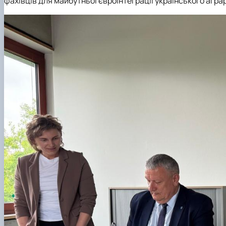
фахівців для майбутньої євроінтеграції українського агра