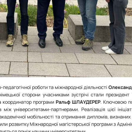
о-педагогічної роботи та міжнародної діяльності
Олександ
німецької сторони учасниками зустрічі стали президент
а координатор програми
Ральф ШЛАУДЕРЕР
. Ключовою п
 між університетами-партнерами. Реалізація цієї ініціа
кадемічної мобільності та отримання дипломів, визнаних я
ілили розвитку Міжнародної магістерської програми з Адмін
ізується поміж нашими університетами.