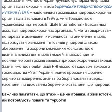
Також зазначимо, що в Україні функціонує перша неурядова
Українське товариство охоро
організація з охорони птахів
и птахів (ТОП)
– національна громадська природоохоронна
організація, заснована в 1994 р. Нині Товариство є
українським партнером BirdLife International – Всесвітньої
асоціації природоохоронних організацій. Мета товариства –
попередити зменшення чисельності та зникнення птахів,
підтримувати різноманіття їх видів у природі шляхом
збереження та охорони ключових екосистем, що є
визначальними для птахів і людей, а також сприяти
посиленню ролі громад завдяки природоохоронним заходам
Зазначимо, що подібні акції ННІ лісового і садово-паркового
господарства НУБіП України планує проводити щорічно,
сприяючи поширенню знань про біорізноманіття серед
населення та вихованню бережного ставлення до природи.
Важливо пам'ятати, що птахи – це не іграшка, а живі істоти,
які потребують поваги та турботи!