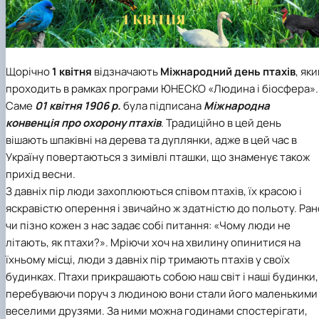
Іноземні мови
Їдальні та буфети
Центр вивчення мов
Психологічна підтримка
Біоетична комісія
Рада молодих вчених
Методичні рекомендації, пам'ятки
ЦКНО «Агропромисловий комплекс, лісове і
Доступ до публічної інформації
Наглядова рада
Історія університету
Працевлаштування
Студентські квитки
Інклюзивне середовище
Наукові видання
садово-паркове господарство, ветеринарна
Наукові школи
Форми документів
Державні закупівлі
Рада роботодавців
Видатні випускники та працівники
Наука для бізнесу
медицина»
Стартап школа НУБіП України
Патентно-ліцензійна діяльність
Досліднику та автору
Офіційна символіка
Благодійний фонд «Голосіївська ініціатива
Звіт ректора
Обладнання НУБіП України
Звіт про проведення НТЗ
Каталог наукових послуг
Антикорупційні заходи
2020»
Пам'яті захисників України
Наукові журнали НУБіП України
«SEB-2024»
Гендерна радниця
Почесні доктори і професори НУБіП України
Уповноважена особа з питань запобігання 
Щорічно
1 квітня
відзначають
Міжнародний день птахів
, як
Наукові журнали НУБіП України (English)
«SEB-2025»
Контактна інформація
виявлення корупції
Пресслужба
проходить в рамках програми ЮНЕСКО «Людина і біосфера».
Пам'ятка про проведення науково-технічни
Університетський кур'єр
Положення про антикорупційного
Саме
0
1 квітня 1906 р.
була підписана
Міжнародна
заходів
уповноваженого НУБіП України
Вибори ректора
конвенція про охорону птахів
. Традиційно в цей день
Порядок планування та організації
Програма розвитку університету «Голосіївсь
Національні нормативно-правові акти
вішають шпаківні на дерева та дуплянки, адже в цей час в
проведення НТЗ
ініціатива – 2025»
Нормативно-правові акти НУБіП України
Україну повертаються з зимівлі пташки, що знаменує також
Результати науково-технічних заходів
Інформаційні ресурси НАЗК
прихід весни.
Монографії
Методичні роз’яснення НАЗК
Антикорупційні заходи
З давніх пір люди захоплюються співом птахів, їх красою і
яскравістю оперення і звичайно ж здатністю до польоту. Ран
чи пізно кожен з нас задає собі питання: «Чому люди не
літають, як птахи?». Мріючи хоч на хвилину опинитися на
їхньому місці, люди з давніх пір тримають птахів у своїх
будинках. Птахи прикрашають собою наш світ і наші будинки,
перебуваючи поруч з людиною вони стали його маленькими
веселими друзями. За ними можна годинами спостерігати,