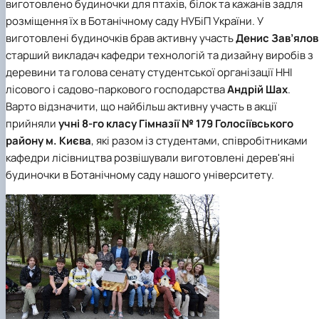
виготовлено будиночки для птахів, білок та кажанів задля
розміщення їх в Ботанічному саду НУБіП України. У
виготовлені будиночків брав активну участь
Денис Зав’ялов
старший викладач кафедри технологій та дизайну виробів з
деревини та голова сенату студентської організації ННІ
лісового і садово-паркового господарства
Андрій Шах
.
Варто відзначити, що найбільш активну участь в акції
прийняли
учні 8-го класу Гімназії № 179 Голосіївського
району м. Києва
, які разом із студентами, співробітниками
кафедри лісівництва
розвішували виготовлені дерев'яні
будиночки в Ботанічному саду нашого університету.