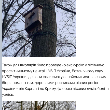
Також для школярів було проведено екскурсію у лісівничо-
просвітницькому центрі НУБіП України, Ботанічному саду
НУБіП України, де вони мали змогу ознайомитися з лісовим
біорізноманіттям, деревними рослинами різних регіонів
України – від Карпат і до Криму, флорою лісових луків, боліт т
узлісь.