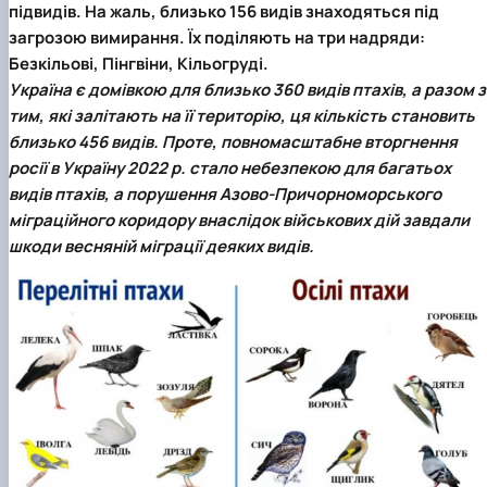
підвидів. На жаль, близько 156 видів знаходяться під
загрозою вимирання. Їх поділяють на три надряди:
Безкільові, Пінгвіни, Кільогруді.
Україна є домівкою для близько 360 видів птахів, а разом з
тим, які залітають на її територію, ця кількість становить
близько 456 видів. Проте, повномасштабне вторгнення
росії в Україну 2022 р. стало небезпекою для багатьох
видів птахів, а порушення Азово-Причорноморського
міграційного коридору внаслідок військових дій завдали
шкоди весняній міграції деяких видів.