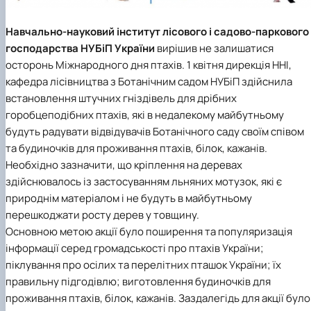
Навчально-науковий інститут лісового і садово-паркового
господарства
НУБіП України
вирішив не залишатися
осторонь Міжнародного дня птахів. 1 квітня
дирекція ННІ,
кафедра лісівництва з Ботанічним садом НУБіП
здійснила
встановлення штучних гніздівель для дрібних
горобцеподібних птахів, які в недалекому майбутньому
будуть радувати відвідувачів Ботанічного саду своїм співом
та будиночків для проживання птахів, білок, кажанів.
Необхідно зазначити, що кріплення на деревах
здійснювалось із застосуванням льняних мотузок, які є
природнім матеріалом і не будуть в майбутньому
перешкоджати росту дерев у товщину.
Основною метою акції було поширення та популяризація
інформації серед громадськості про птахів України;
піклування про осілих та перелітних пташок України; їх
правильну підгодівлю; виготовлення будиночків для
проживання птахів, білок, кажанів. Заздалегідь для акції було