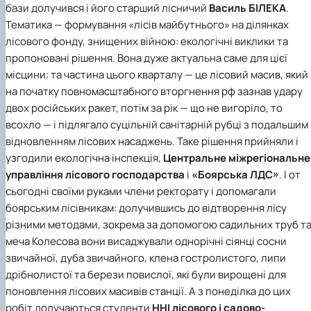
бази долучився і його старший лісничий
Василь БІЛЕКА
.
Тематика — формування «лісів майбутнього» на ділянках
лісового фонду, знищених війною: екологічні виклики та
пропоновані рішення. Вона дуже актуальна саме для цієї
місцини: та частина цього кварталу — це лісовий масив, який
на початку повномасштабного вторгнення рф зазнав удару
двох російських ракет, потім за рік — що не вигоріло, то
всохло — і підлягало суцільній санітарній рубці з подальшим
відновленням лісових насаджень. Таке рішення прийняли і
узгодили екологічна інспекція,
Центральне міжрегіональне
управління лісового господарства
і
«Боярська ЛДС»
. І от
сьогодні своїми руками члени ректорату і допомагали
боярським лісівникам: долучившись до відтворення лісу
різними методами, зокрема за допомогою садильних труб т
меча Колесова вони висаджували однорічні сіянці сосни
звичайної, дуба звичайного, клена гостролистого, липи
дрібнолистої та берези повислої, які були вирощені для
поновлення лісових масивів станції. А з понеділка до цих
робіт долучаються студенти
ННІ лісового і садово-