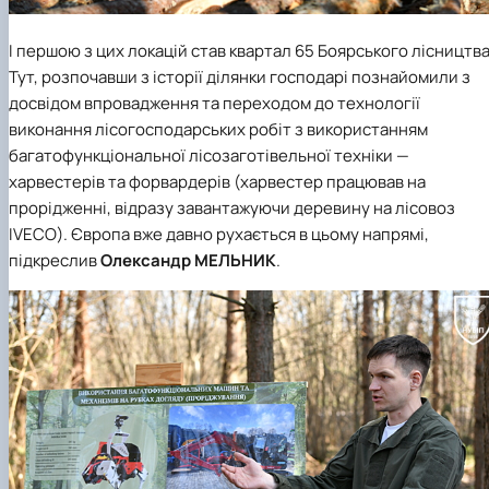
І першою з цих локацій став квартал 65 Боярського лісництва
Тут, розпочавши з історії ділянки господарі познайомили з
досвідом впровадження та переходом до технології
виконання лісогосподарських робіт з використанням
багатофункціональної лісозаготівельної техніки —
харвестерів та форвардерів (харвестер працював на
прорідженні, відразу завантажуючи деревину на лісовоз
IVEСO). Європа вже давно рухається в цьому напрямі,
підкреслив
Олександр МЕЛЬНИК
.