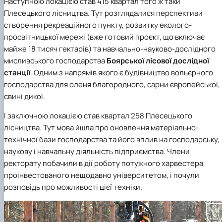
Наступною локацією став 415 квартал того ж таки
Плесецького лісництва. Тут розглядалися перспективи
створення рекреаційного пункту, розвитку еколого-
просвітницької мережі (вже готовий проєкт, що включає
майже 18 тисяч гектарів) та навчально-науково-дослідного
мисливського господарства
Боярської лісової дослідної
станції
. Одним з напрямів якого є будівництво вольєрного
господарства для оленя благородного, сарни європейської,
свині дикої.
І заключною локацією став квартал 258 Плесецького
лісництва. Тут мова йшла про оновлення матеріально-
технічної бази господарства та його вплив на господарську,
наукову і навчальну діяльність підприємства. Члени
ректорату побачили в дії роботу потужного харвестера,
проінвестованого нещодавно університетом, і почули
розповідь про можливості цієї техніки.