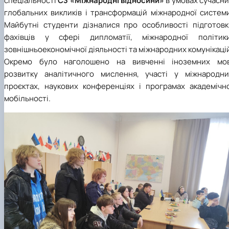
спеціальності
С3 «Міжнародні відносини»
в умовах сучасн
глобальних викликів і трансформацій міжнародної системи
Майбутні студенти дізналися про особливості підготовк
фахівців у сфері дипломатії, міжнародної політики
зовнішньоекономічної діяльності та міжнародних комунікаці
Окремо було наголошено на вивченні іноземних мов
розвитку аналітичного мислення, участі у міжнародни
проєктах, наукових конференціях і програмах академічно
мобільності.