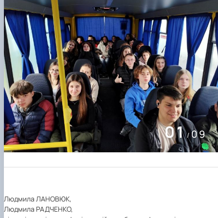
01
09
/
Людмила ЛАНОВЮК,
Людмила РАДЧЕНКО,