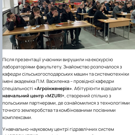
Після презентації учасники вирушили на екскурсію
лабораторіями факультету. Знайомство розпочалося з
кафедри сільськогосподарських машин та системотехніки
імені академіка П.М. Василенка
– провідної кафедри
спеціальності
«Агроінженерія»
. Абітурієнти відвідали
навчальний центр «MZURI»
, створений спільно з
польськими партнерами, де ознайомилися з технологіями
точного землеробства та комбінованими посівними
комплексами.
У навчально-науковому центрі гідравлічних систем