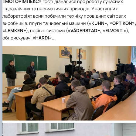
«МОТОРІМПЕКС»
гості дізналися про роботу сучасних
гідравлічних та пневматичних приводів. У наступних
лабораторіях вони побачили техніку провідних світових
виробників: плуги та чизельні машини (
«KUHN», «OPTIKON»
«LEMKEN»
), посівні системи (
«VÄDERSTAD», «ELVORTІ»
),
обприскувачі
«HARDI»
...