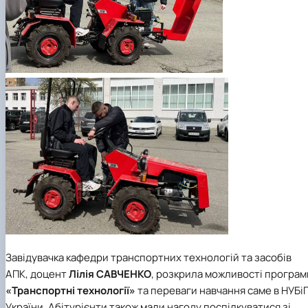
Завідувачка кафедри транспортних технологій та засобів
АПК, доцент
Лілія САВЧЕНКО
, розкр
ила можливості програм
«Транспортні технології»
та переваги навчання саме в НУБі
України. Абітурієнти також мали нагоду поспілкуватися зі