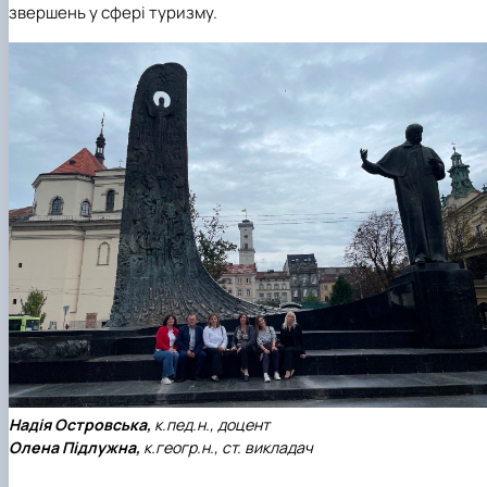
звершень у сфері туризму.
Надія Островська,
к.пед.н., доцент
Олена Підлужна,
к.геогр.н., ст. викладач