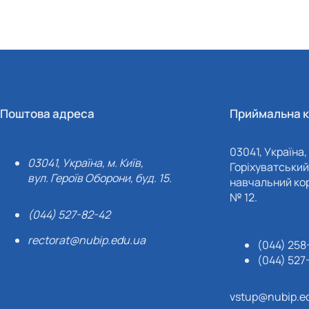
Поштова адреса
Приймальна к
03041, Україна, 
03041, Україна, м. Київ,
Горіхуватський 
вул. Героїв Оборони, буд. 15.
навчальний кор
№ 12.
(044) 527-82-42
rectorat@nubip.edu.ua
(044) 258
(044) 527
vstup@nubip.e