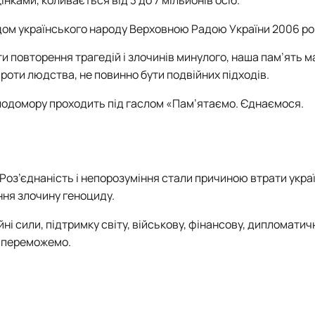
нками, коливається від 3 до 7 мільйонів осіб.
дом українського народу Верховною Радою України 2006 ро
 повторення трагедій і злочинів минулого, наша пам’ять м
проти людства, не повинно бути подвійних підходів.
олодомору проходить під гаслом «Пам’ятаємо. Єднаємося.
. Роз’єднаність і непорозуміння стали причиною втрати укр
ення злочину геноциду.
ні сили, підтримку світу, військову, фінансову, дипломатич
й переможемо.