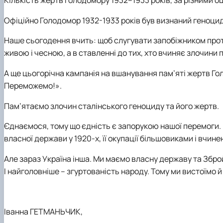
Кількість жертв Голодомору 1932–1933 років, за різними оці
Офіційно Голодомор 1932-1933 років був визнаний геноци
Наше сьогодення вчить: щоб слугувати запобіжником проти
живою і чесною, а в ставленні до тих, хто вчиняє злочини 
А ще цьогорічна кампанія на вшанування пам’яті жертв Г
Переможемо!».
Пам’ятаємо
злочин сталінського геноциду та його жертв.
Єднаємося
, тому що єдність є запорукою нашої перемоги
власної держави у 1920-х, її окупації більшовиками і вчин
Але зараз Україна інша. Ми маємо власну державу та Зброй
І найголовніше – згуртованість народу. Тому ми вистоїмо 
Іванна ГЕТМАНЬЧИК,