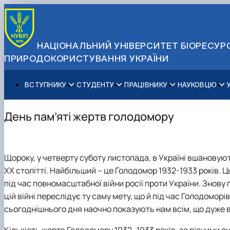
НАЦІОНАЛЬНИЙ УНІВЕРСИТЕТ БІОРЕСУРС
ПРИРОДОКОРИСТУВАННЯ УКРАЇНИ
ВСТУПНИКУ
СТУДЕНТУ
ПРАЦІВНИКУ
НАУКОВЦЮ
Вступ до НУБіП України 2026
Навчання
Освітній процес
Наукова діяльність
Управління і самоврядування
Приймальна комісія
Додаткова освіта
Міжнародна діяльність
Аспіранту / Докторанту
Загальна інформація
День пам’яті жертв голодомору
Правила прийому
Позанавчальна діяльність
Довідкова інформація
Захисти дисертацій
Офіційні документи
Для осіб з тимчасово окупованих територій
Студентське самоврядування
Профспілкова організація
Законодавче та нормативне забезпечення
Стратегія розвитку на період 2026-2030рр. «ГОЛОСІ
Зимовий вступ
Довідкова інформація
Центр колективного користування науковим обладна
Доступ до публічної інформації
Щороку, у четверту суботу листопада, в Україні вшановують
Підготовчий курс НМТ
Пільги
Біоетична комісія
Державні закупівлі
ХХ столітті. Найбільший – це Голодомор 1932-1933 років.
Ц
Для іноземців / For foreigners
Наукові видання
Офіційна символіка
під час повномасштабної війни росії проти України. Знову
Військова освіта
Наука для бізнесу
Антикорупційні заходи
цій війні переслідує ту саму мету, що й під час Голодоморів
Гендерна радниця
сьогоднішнього дня наочно показують нам всім, що дуже в
Контактна інформація