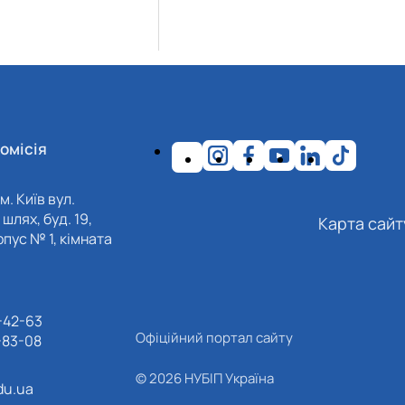
омісія
м. Київ вул.
шлях, буд. 19,
Карта сайт
пус № 1, кімната
-42-63
Офіційний портал сайту
-83-08
© 2026 НУБІП Україна
du.ua