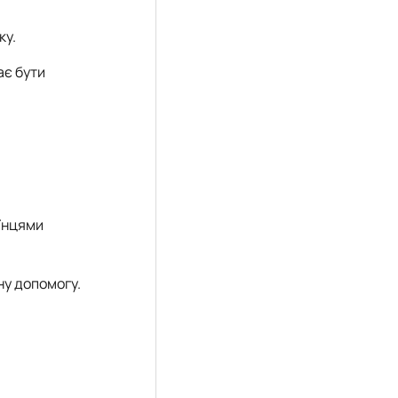
ку.
ає бути
аїнцями
ну допомогу.