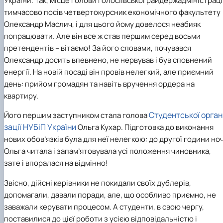
України. Так, місце голови Голосіївської райдержадміністраці
Іноземні мови
Їдальні та буфети
Центр вивчення мов
Психологічна підтримка
Біоетична комісія
Рада молодих вчених
Методичні рекомендації, пам'ятки
ЦКНО «Агропромисловий комплекс, лісове і
Доступ до публічної інформації
Наглядова рада
Історія університету
тимчасово посів четвертокурсник економічного факультету
Працевлаштування
Студентські квитки
Інклюзивне середовище
Наукові видання
садово-паркове господарство, ветеринарна
Наукові школи
Форми документів
Державні закупівлі
Рада роботодавців
Видатні випускники та працівники
Олександр Маслич, і для цього йому довелося неабияк
Наука для бізнесу
медицина»
Стартап школа НУБіП України
Патентно-ліцензійна діяльність
Досліднику та автору
Офіційна символіка
Благодійний фонд «Голосіївська ініціатива
Звіт ректора
попрацювати. Але він все ж став першим серед восьми
Обладнання НУБіП України
Звіт про проведення НТЗ
Каталог наукових послуг
Антикорупційні заходи
2020»
Пам'яті захисників України
претендентів – вітаємо! За його словами, почувався
Наукові журнали НУБіП України
«SEB-2024»
Гендерна радниця
Почесні доктори і професори НУБіП України
Уповноважена особа з питань запобігання 
Наукові журнали НУБіП України (English)
«SEB-2025»
Олександр досить впевнено, не нервував і був сповнений
Контактна інформація
виявлення корупції
Пресслужба
Пам'ятка про проведення науково-технічни
Університетський кур'єр
Положення про антикорупційного
енергії. На новій посаді він провів нелегкий, але приємний
заходів
уповноваженого НУБіП України
Вибори ректора
день: прийом громадян та навіть вручення ордера на
Порядок планування та організації
Програма розвитку університету «Голосіївсь
Національні нормативно-правові акти
квартиру.
проведення НТЗ
ініціатива – 2025»
Нормативно-правові акти НУБіП України
Результати науково-технічних заходів
Інформаційні ресурси НАЗК
Студентської орган
Його першим заступником стала голова
Монографії
Методичні роз’яснення НАЗК
зації НУБіП України
Ольга Кухар. Підготовка до виконання
Антикорупційні заходи
нових обов’язків була для неї нелегкою: до другої години ноч
Ольга читала і запам’ятовувала усі положення чиновника,
зате і впоралася на відмінно!
Звісно, дійсні керівники не покидали своїх дублерів,
допомагали, давали поради, але, що особливо приємно, не
заважали керувати процесом. А студенти, в свою чергу,
поставилися до цієї роботи з усією відповідальністю і