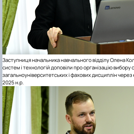
Заступниця начальника навчального відділу Олена Ко
систем і технологій доповіли про організацію вибору 
загальноуніверситетських і фахових дисциплін через е
2025 н.р.