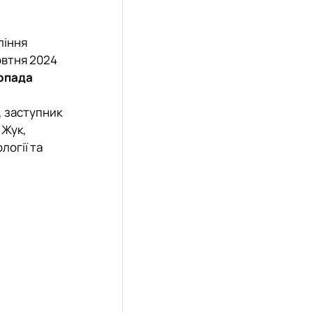
ління
овтня 2024
опада
, заступник
 Жук,
логії та