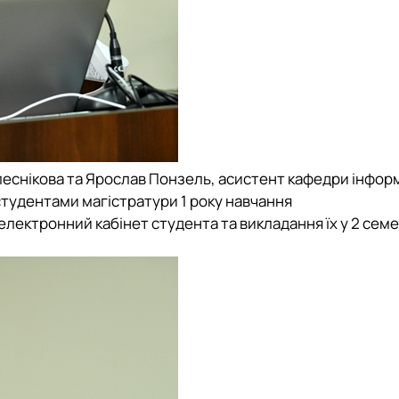
леснікова та Ярослав Понзель, асистент кафедри інфор
студентами магістратури 1 року навчання
лектронний кабінет студента та викладання їх у 2 семе