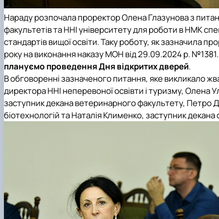
Нараду розпочала проректор Олена Глазунова з пита
факультетів та ННІ університету для роботи в НМК сп
стандартів вищої освіти. Таку роботу, як зазначила п
року на виконання наказу МОН від 29.09.2024 р. №1381.
плануємо проведення
Дня відкритих дверей
.
В обговоренні зазначеного питання, яке викликало жв
директора ННІ неперевоної освівти і туризму, Олена 
заступник декана ветеринарного факультету, Петро Др
біотехнологій та Наталія Клименко, заступник декана 