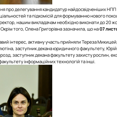
ння про делегування кандидатур найдосвідченіших НПП
еціальностей та підкомісій для формуванню нового поко
роректор, нашим викладачам необхідно виконати до 20 ж
 Окрім того, Олена Григорівна зазначила, що на
07 лист
авий інтерес, активну участь прийняли Тереза Микицей
Улютіна, заступник декана юридичного факультету, Юрій
озд, заступник декана факультету захисту рослин, еко
факультету інформаційних технологій та інші.