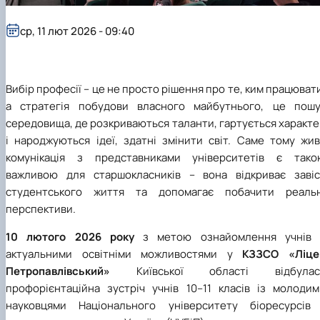
БОРИСЕНКО Володимир Валерійович
Лісопожежні школи
(29.07.1981 - 02.02.2024 р.), випускник 2002
Міжнародні стандарти з гасіння пожеж
ср, 11 лют 2026 - 09:40
ро…
Пожежне законодавство
ГОЛУБ Артур Володимирович (13.04.1994 -
Контакти
12.09.2021 р.), випускник 2020 року.
ГОРЕЦЬКИЙ Олег Петрович (22.11.1974 -
Вибір професії – це не просто рішення про те, ким працюват
18.06.2022 р.), випускник 1999 року.
а стратегія побудови власного майбутнього, це пошу
ГОРОБЕНКО Олександр Миколайович
середовища, де розкриваються таланти, гартується характ
(13.09.1986 - 11.11.2024 р.), випускник 2023 ро…
і народжуються ідеї, здатні змінити світ. Саме тому жив
ДАНИЛЕНКО Андрій Миколайович (04.07.19
- 24.08.2024 р.), випускник 2016 року.
комунікація з представниками університетів є тако
ДОСЯК Дмитро Дмитрович (14.05.1981 -
важливою для старшокласників – вона відкриває завіс
22.12.2023 р.), випускник 2004 року.
студентського життя та допомагає побачити реальн
ДРУЗЬ Валерій Іванович (02.10.1980 -
перспективи.
05.09.2023 р.), випускник 2003 року.
ДУБИНА Сергій Анатолійович (24.04.1983 -
10 лютого 2026 року
з метою ознайомлення учнів 
31.07.2023 р.), випускник 2005 року.
актуальними освітніми можливостями у
КЗЗСО «Ліце
ЗАЛОЗНИЙ Вʼячеслав Анатолійович
Петропавлівський»
Київської області відбулас
(11.06.1984 - 24.09.2024 р.), випускник 2006
профорієнтаційна зустріч учнів 10–11 класів із молодим
ро…
науковцями Національного університету біоресурсів 
КОВАЛЬСЬКИЙ Павло Васильович (25.06.19
- 06.05.2022 р.), випускник 1999 року.