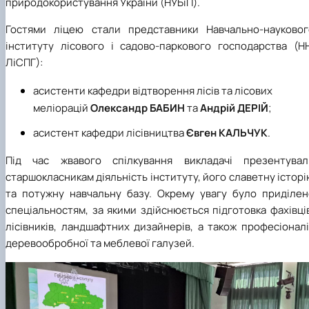
природокористування України (НУБіП).
КОРЕНЬ Володимир Анатолійович (24.10.19
Гостями ліцею стали представники Навчально-науковог
- 08.02.2025 р.), випускник 2013 рок…
ЛАЗЕБНИК Іван Вікторович (25.02.1993 -
інституту лісового і садово-паркового господарства (НН
17.09.2023 р.), випускник 2019 року, спі…
ЛіСПГ):
ЛЕВЧЕНКО Валентин Віталійович (10.11.2003
19.07.2022 р.), студент 1-го курсу …
асистенти кафедри відтворення лісів та лісових
ЛІЧНИЙ Юрій Русланович (06.05.1996 -
меліорацій
Олександр БАБИН
та
Андрій ДЕРІЙ
;
15.12.2024 р.), випускник 2019 року.
МИКУЛІЧ Богдан Олексійович (07.08.1991
асистент кафедри лісівництва
Євген КАЛЬЧУК
.
-12.07.2023 р.), випускник 2013 року.
Під час жвавого спілкування викладачі презентувал
МИРОНЕНКО Михайло Вікторович (02.10.19
- 24.05.2024 р.), випускник 1999 року.
старшокласникам діяльність інституту, його славетну істор
МУЗИЧЕНКО Костянтин Вікторович
та потужну навчальну базу. Окрему увагу було приділен
(18.02.1993 – 13.02.2023 р.), випускник 2021
спеціальностям, за якими здійснюється підготовка фахівці
рок…
лісівників, ландшафтних дизайнерів, а також професіонал
ОБЛОМЕЙ Семен Олександрович (13.06.20
деревообробної та меблевої галузей.
- 21.06.2022 р.), студент 3-го курсу 20…
ПАЛІЄНКО Максим Володимирович (14.11.19
- 24.08.2022 р.), випускник 2011 року.
ПЕТРИЧЕНКО Віктор Михайлович (30.11.1985
17.05.2022 р.), випускник 2011 року.