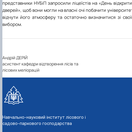
представники НУБіП запросили ліцеїстів на «День відкрит
дверей», щоб вони могли на власні очі побачити університе
відчути його атмосферу та остаточно визначитися зі свої
вибором.
Андрій ДЕРІЙ
асистент кафедри відтворення лісів та
лісових меліорацій
Навчально-науковий інститут лісового і
садово-паркового господарства