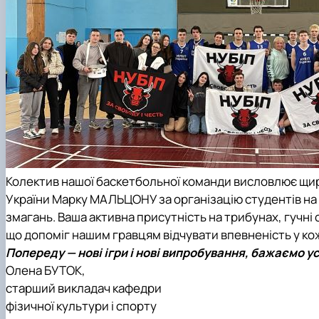
Колектив нашої баскетбольної команди висловлює щиру
України Марку МАЛЬЦОНУ за організацію студентів на г
змагань. Ваша активна присутність на трибунах, гучн
що допоміг нашим гравцям відчувати впевненість у кож
Попереду — нові ігри і нові випробування, бажаємо ус
Олена БУТОК,
старший викладач кафедри
фізичної культури і спорту