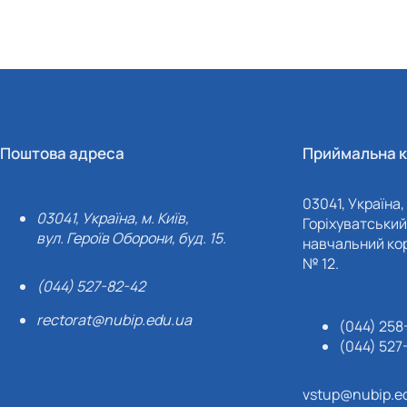
Поштова адреса
Приймальна к
03041, Україна, 
03041, Україна, м. Київ,
Горіхуватський 
вул. Героїв Оборони, буд. 15.
навчальний кор
№ 12.
(044) 527-82-42
rectorat@nubip.edu.ua
(044) 258
(044) 527
vstup@nubip.e