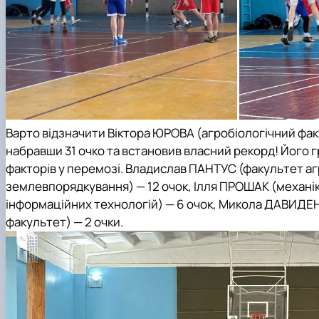
Варто відзначити Віктора ЮРОВА (
агробіологічний фа
набравши 31 очко та встановив власний рекорд! Його 
факторів у перемозі. Владислав ПАНТУС (
факультет а
землевпорядкування
) — 12 очок, Ілля ПРОШАК (
механі
інформаційних технологій
) — 6 очок, Микола ДАВИДЕ
факультет
) — 2 очки.