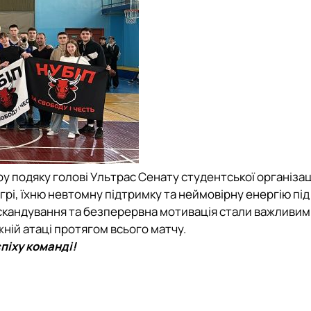
 подяку голові Ультрас Сенату студентської організац
рі, їхню невтомну підтримку та неймовірну енергію під
і скандування та безперервна мотивація стали важливи
ній атаці протягом всього матчу.
піху команді!