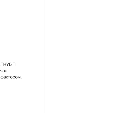
ії НУБіП
 час
м фактором,