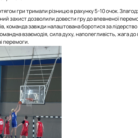
отягом гри тримали різницю в рахунку 5-10 очок. Злаго
йний захист дозволили довести гру до впевненої перемо
рів, команда завжди налаштована боротися за лідерство
командна взаємодія, сила духу, наполегливість, жага до
ві перемоги.