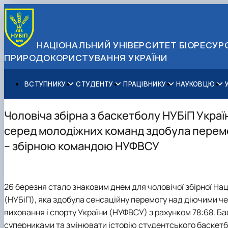
НАЦІОНАЛЬНИЙ УНІВЕРСИТЕТ БІОРЕСУРС
ПРИРОДОКОРИСТУВАННЯ УКРАЇНИ
ВСТУПНИКУ
СТУДЕНТУ
ПРАЦІВНИКУ
НАУКОВЦЮ
Вступ до НУБіП України 2026
Навчання
Освітній процес
Наукова діяльність
Управління і самоврядування
Приймальна комісія
Додаткова освіта
Міжнародна діяльність
Аспіранту / Докторанту
Загальна інформація
Чоловіча збірна з баскетболу НУБіП Україн
Правила прийому
Позанавчальна діяльність
Довідкова інформація
Захисти дисертацій
Офіційні документи
серед молодіжних команд здобула перем
Для осіб з тимчасово окупованих територій
Студентське самоврядування
Профспілкова організація
Законодавче та нормативне забезпечення
Стратегія розвитку на період 2026-2030рр. «ГОЛОСІ
– збірною командою НУФВСУ
Зимовий вступ
Довідкова інформація
Центр колективного користування науковим обладна
Доступ до публічної інформації
Підготовчий курс НМТ
Пільги
Біоетична комісія
Державні закупівлі
Для іноземців / For foreigners
Наукові видання
Офіційна символіка
Військова освіта
Наука для бізнесу
Антикорупційні заходи
26 березня стало знаковим днем для чоловічої збірної На
Гендерна радниця
(НУБіП), яка здобула сенсаційну перемогу над діючими ч
Контактна інформація
виховання і спорту України (НУФВСУ) з рахунком 78:68. Б
суперниками та змінювати історію студентського баскетб