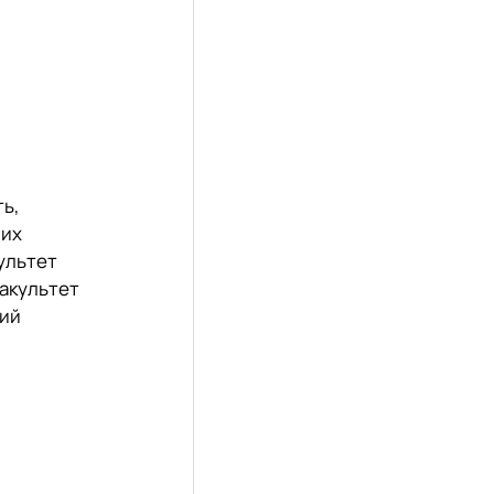
ть,
них
ультет
акультет
ний