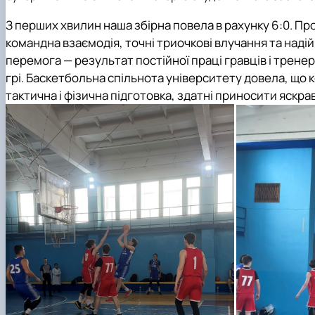
З перших хвилин наша збірна повела в рахунку 6:0. Пр
командна взаємодія, точні триочкові влучання та наді
перемога — результат постійної праці гравців і трене
грі. Баскетбольна спільнота університету довела, що 
тактична і фізична підготовка, здатні приносити яскра