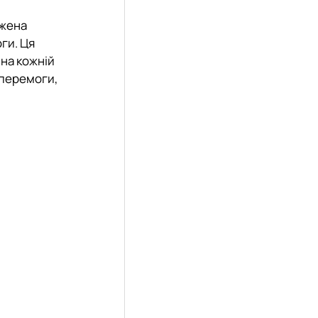
джена
ги. Ця
 на кожній
 перемоги,