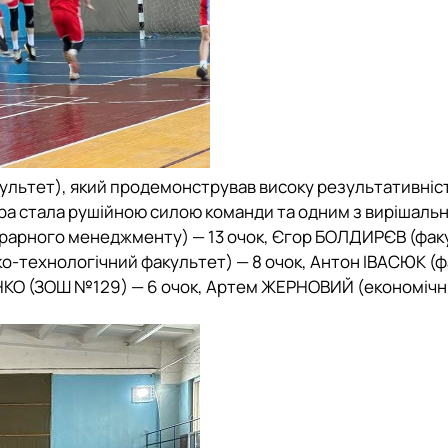
культет
), який продемонстрував високу результативніс
гра стала рушійною силою команди та одним з вирішаль
грарного менеджменту
) — 13 очок, Єгор БОЛДИРЄВ (
фак
ко-технологічний факультет
) — 8 очок, Антон ІВАСЮК (
ф
НКО (ЗОШ №129) — 6 очок, Артем ЖЕРНОВИЙ (
економіч