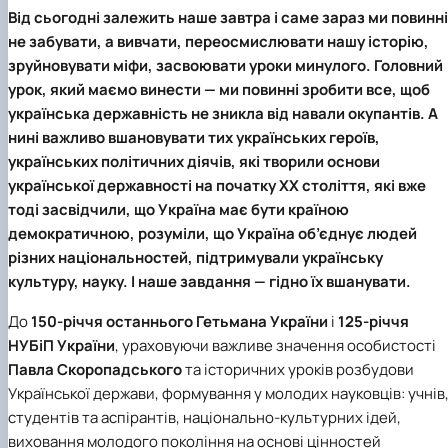
Іноземні мови
Їдальні та буфети
Центр вивчення мов
Психологічна підтримка
Біоетична комісія
Рада молодих вчених
Методичні рекомендації, пам'ятки
ЦКНО «Агропромисловий комплекс, лісове і
Доступ до публічної інформації
Наглядова рада
Історія університету
Від сьогодні залежить наше завтра і саме зараз ми повинні
Працевлаштування
Студентські квитки
Інклюзивне середовище
Наукові видання
садово-паркове господарство, ветеринарна
Наукові школи
Форми документів
Державні закупівлі
Рада роботодавців
Видатні випускники та працівники
не забувати, а вивчати, переосмислювати нашу історію,
Наука для бізнесу
медицина»
Стартап школа НУБіП України
Патентно-ліцензійна діяльність
Досліднику та автору
Офіційна символіка
Благодійний фонд «Голосіївська ініціатива
Звіт ректора
зруйновувати міфи, засвоювати уроки минулого. Головний
Обладнання НУБіП України
Звіт про проведення НТЗ
Каталог наукових послуг
Антикорупційні заходи
2020»
Пам'яті захисників України
урок, який маємо винести — ми повинні зробити все, щоб
Наукові журнали НУБіП України
«SEB-2024»
Гендерна радниця
Почесні доктори і професори НУБіП України
Уповноважена особа з питань запобігання 
українська державність не зникла від навали окупантів. А
Наукові журнали НУБіП України (English)
«SEB-2025»
Контактна інформація
виявлення корупції
Пресслужба
нині важливо вшановувати тих українських героїв,
Пам'ятка про проведення науково-технічни
Університетський кур'єр
Положення про антикорупційного
українських політичних діячів, які творили основи
заходів
уповноваженого НУБіП України
Вибори ректора
Порядок планування та організації
Програма розвитку університету «Голосіївсь
Національні нормативно-правові акти
української державності на початку ХХ століття, які вже
проведення НТЗ
ініціатива – 2025»
Нормативно-правові акти НУБіП України
тоді засвідчили, що Україна має бути країною
Результати науково-технічних заходів
Інформаційні ресурси НАЗК
демократичною, розуміли, що Україна об’єднує людей
Монографії
Методичні роз’яснення НАЗК
різних національностей, підтримували українську
Антикорупційні заходи
культуру, науку. І наше завдання — гідно їх вшанувати.
До
150-річчя останнього Гетьмана України
і
125-річчя
НУБіП України
, ураховуючи важливе значення особистості
Павла Скоропадського
та історичних уроків розбудови
Української держави, формування у молодих науковців: учнів
студентів та аспірантів, національно-культурних ідей,
виховання молодого покоління на основі цінностей