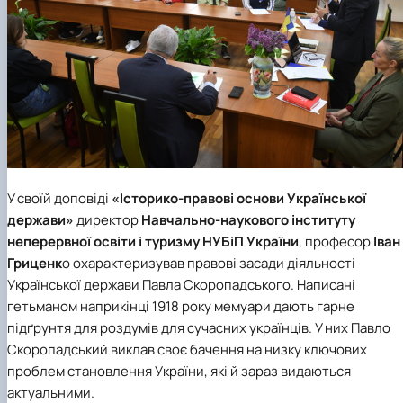
У своїй доповіді
«Історико-правові основи Української
держави»
директор
Навчально-наукового інституту
неперервної освіти і туризму
НУБіП України
, професор
Іван
Гриценк
о охарактеризував правові засади діяльності
Української держави Павла Скоропадського. Написані
гетьманом наприкінці 1918 року мемуари дають гарне
підґрунтя для роздумів для сучасних українців. У них Павло
Скоропадський виклав своє бачення на низку ключових
проблем становлення України, які й зараз видаються
актуальними.