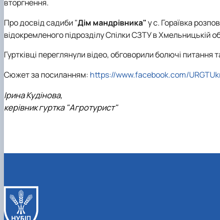
вторгнення.
Про досвід садиби "
Дім мандрівника"
у с. Гораївка розпо
відокремленого підрозділу Спілки СЗТУ в Хмельницькій об
Гуртківці переглянули відео, обговорили болючі питання 
Сюжет за посиланням:
https://www.facebook.com/URGTUk
Ірина Кудінова,
керівник гуртка "Агротурист"