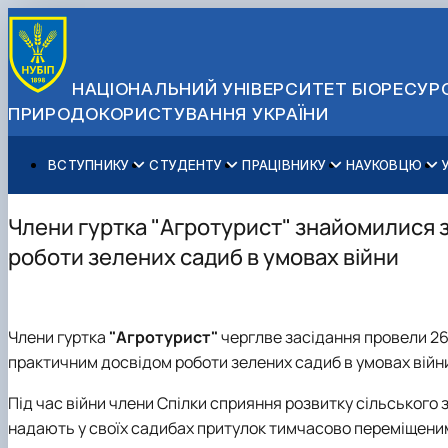
НАЦІОНАЛЬНИЙ УНІВЕРСИТЕТ БІОРЕСУРС
ПРИРОДОКОРИСТУВАННЯ УКРАЇНИ
ВСТУПНИКУ
СТУДЕНТУ
ПРАЦІВНИКУ
НАУКОВЦЮ
Вступ до НУБіП України 2026
Навчання
Освітній процес
Наукова діяльність
Управління і самоврядування
Приймальна комісія
Додаткова освіта
Міжнародна діяльність
Аспіранту / Докторанту
Загальна інформація
Члени гуртка "Агротурист" знайомилися 
Правила прийому
Позанавчальна діяльність
Довідкова інформація
Захисти дисертацій
Офіційні документи
роботи зелених садиб в умовах війни
Для осіб з тимчасово окупованих територій
Студентське самоврядування
Профспілкова організація
Законодавче та нормативне забезпечення
Стратегія розвитку на період 2026-2030рр. «ГОЛОСІ
Зимовий вступ
Довідкова інформація
Центр колективного користування науковим обладна
Доступ до публічної інформації
Підготовчий курс НМТ
Пільги
Біоетична комісія
Державні закупівлі
Члени гуртка
"Агротурист"
черглве засідання провели 26 
Для іноземців / For foreigners
Наукові видання
Офіційна символіка
практичним досвідом роботи зелених садиб в умовах війн
Військова освіта
Наука для бізнесу
Антикорупційні заходи
Гендерна радниця
Під час війни члени Спілки сприяння розвитку сільського 
Контактна інформація
надають у своїх садибах притулок тимчасово переміщеним 