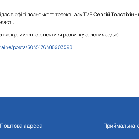
відає в ефірі польського телеканалу TVP
Сергій Толстіхін
- 
ласті.
та виокремили перспективи розвитку зелених садиб.
raine/posts/5045176488903598
Поштова адреса
Приймальна к