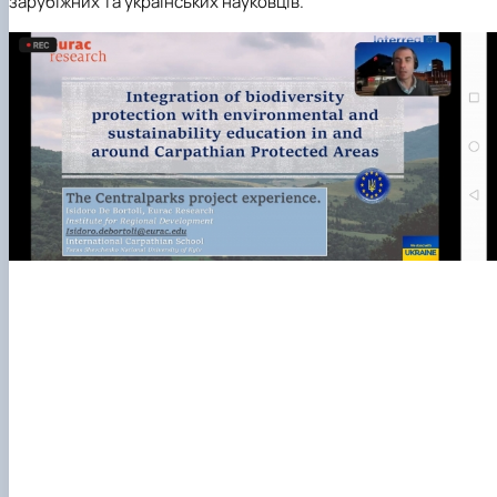
зарубіжних та українських науковців.