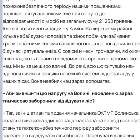
пожежонебезпечного періоду нашими працівниками,
поліцією, рятувальниками вже притягнуто до
відповідальності сім осіб на загальну суму 21 250 гривень.
Але є й позитивні випадки – у Камінь-Каширському районі
кілька небайдужих чоловіків та жінок побачили займання
трави і власними силами гасили вогонь, а ще повідомили пр
біду нас і рятувальників. Є совісні й чесні громадяни, які охо
співпрацюють із нами і повідомляють про лихо, допомагают
нам. Ми їм за це щиро вдячні. До речі, всю цю ситуацію нам
вдалося виявити завдяки належній системі відеонагляду у
наших лісах. Вона неабияк нам зараз допомагає.
– Аби зменшити цю напругу на Волині, населенню зараз
тимчасово заборонили відвіду­вати ліс?
– Так, за ініціативи та подання начальника ОУЛМГ, Волинська
обласна військова адміністрація наказала на період воєнног
стану та пожежонебезпечного періоду заборонити
населенню відвідувати ліси області. Перебувати у лісових