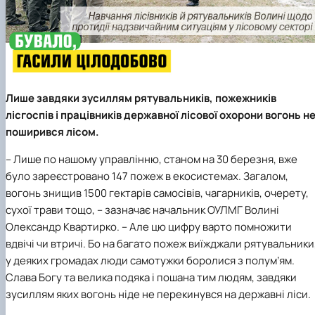
Іноземні мови
Їдальні та буфети
Центр вивчення мов
Психологічна підтримка
Біоетична комісія
Рада молодих вчених
Методичні рекомендації, пам'ятки
ЦКНО «Агропромисловий комплекс, лісове і
Доступ до публічної інформації
Наглядова рада
Історія університету
Працевлаштування
Студентські квитки
Інклюзивне середовище
Наукові видання
садово-паркове господарство, ветеринарна
Наукові школи
Форми документів
Державні закупівлі
Рада роботодавців
Видатні випускники та працівники
Наука для бізнесу
медицина»
Стартап школа НУБіП України
Патентно-ліцензійна діяльність
Досліднику та автору
Офіційна символіка
Благодійний фонд «Голосіївська ініціатива
Звіт ректора
Обладнання НУБіП України
Звіт про проведення НТЗ
Каталог наукових послуг
Антикорупційні заходи
2020»
Пам'яті захисників України
Наукові журнали НУБіП України
«SEB-2024»
Гендерна радниця
Почесні доктори і професори НУБіП України
Уповноважена особа з питань запобігання 
Наукові журнали НУБіП України (English)
«SEB-2025»
Контактна інформація
виявлення корупції
Пресслужба
Лише завдяки зусиллям рятувальників, пожежників
Пам'ятка про проведення науково-технічни
Університетський кур'єр
Положення про антикорупційного
заходів
уповноваженого НУБіП України
Вибори ректора
лісгоспів і працівників державної лісової охорони вогонь н
Порядок планування та організації
Програма розвитку університету «Голосіївсь
Національні нормативно-правові акти
поширився лісом.
проведення НТЗ
ініціатива – 2025»
Нормативно-правові акти НУБіП України
Результати науково-технічних заходів
Інформаційні ресурси НАЗК
– Лише по нашому управлінню, станом на 30 березня, вже
Монографії
Методичні роз’яснення НАЗК
було зареєстровано 147 пожеж в екосистемах. Загалом,
Антикорупційні заходи
вогонь знищив 1500 гектарів самосівів, чагарників, очерету,
сухої трави тощо, – зазначає начальник ОУЛМГ Волині
Олександр Квартирко. – Але цю цифру варто помножити
вдвічі чи втричі. Бо на багато пожеж виїжджали рятувальники
у деяких громадах люди самотужки боролися з полум’ям.
Слава Богу та велика подяка і пошана тим людям, завдяки
зусиллям яких вогонь ніде не перекинувся на державні ліси.