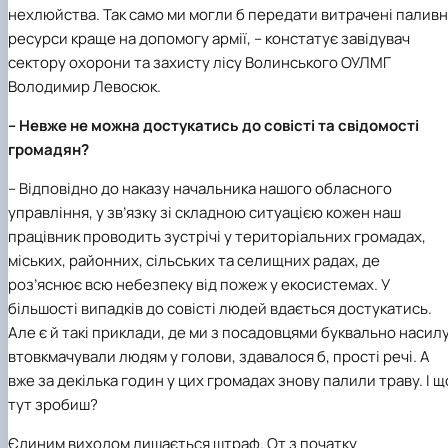
нехлюйства. Так само ми могли б передати витрачені паливн
ресурси краще на допомогу армії, – констатує завідувач
сектору охорони та захисту лісу Волинського ОУЛМГ
Володимир Левосюк.
– Невже не можна достукатись до совісті та свідомості
громадян?
– Відповідно до наказу начальника нашого обласного
управління, у зв’язку зі складною ситуацією кожен наш
працівник проводить зустрічі у територіальних громадах,
міських, районних, сільських та селищних радах, де
роз’яснює всю небезпеку від пожеж у екосистемах. У
більшості випадків до совісті людей вдається достукатись.
Але є й такі приклади, де ми з посадовцями буквально насил
втовкмачували людям у голови, здавалося б, прості речі. А
вже за декілька годин у цих громадах знову палили траву. І щ
тут зробиш?
Єдиним виходом лишається штраф. От з початку