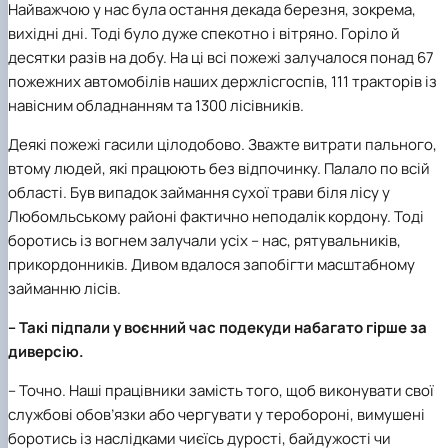
Найважчою у нас була остання декада березня, зокрема,
вихідні дні. Тоді було дуже спекотно і вітряно. Горіло й
десятки разів на добу. На ці всі пожежі залучалося понад 67
пожежних автомобілів наших держлісгоспів, 111 тракторів із
навісним обладнанням та 1300 лісівників.
Деякі пожежі гасили цілодобово. Зважте витрати пального,
втому людей, які працюють без відпочинку. Палало по всій
області. Був випадок займання сухої трави біля лісу у
Любомльському районі фактично неподалік кордону. Тоді
боротись із вогнем залучали усіх – нас, рятувальників,
прикордонників. Дивом вдалося запобігти масштабному
займанню лісів.
– Такі підпали у воєнний час подекуди набагато гірше за
диверсію.
– Точно. Наші працівники замість того, щоб виконувати свої
службові обов’язки або чергувати у теробороні, вимушені
боротись із наслідками чиєїсь дурості, байдужості чи